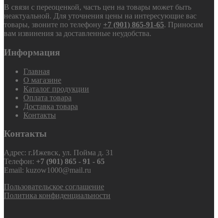
В связи с переоценкой, часть цен на товары может быть
неактуальной. Для уточнения цены на интересующие вас
товары, звоните по телефону
+7 (901) 865-91-65
. Приносим
вам извинения за доставленные неудобства.
Информация
Главная
О магазине
Каталог продукции
Оплата товара
Доставка товара
Контакты
Контакты
Адрес: г.Ижевск, ул. Пойма д. 31
Телефон:
+7 (901) 865 - 91 - 65
Email: kuzow1000@mail.ru
Пользовательское соглашение
Политика конфиденциальности