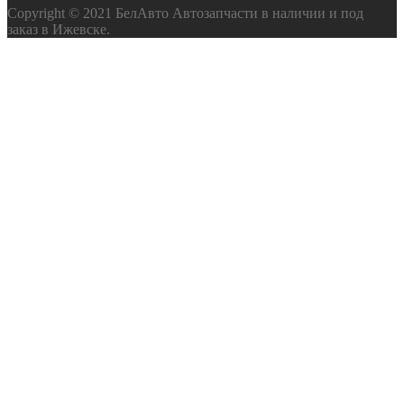
Copyright © 2021 БелАвто Автозапчасти в наличии и под
заказ в Ижевске.