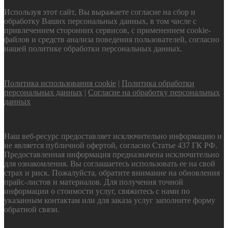
Используя этот сайт, Вы выражаете согласие на сбор и
обработку Ваших персональных данных, в том числе с
привлечением сторонних сервисов, с применением cookie-
файлов и средств анализа поведения пользователей, согласно
нашей политике обработки персональных данных.
Политика использования cookie
|
Политика обработки
персональных данных
|
Согласие на обработку персональных
данных
Наш веб-ресурс предоставляет исключительно информацию и
не является публичной офертой, согласно Статье 437 ГК РФ.
Предоставленная информация предназначена исключительно
для ознакомления. Вы соглашаетесь использовать ее на свой
страх и риск. Пожалуйста, обратите внимание на обновления
прайс-листов и материалов. Для получения точной
информации о стоимости услуг, свяжитесь с нами по
указанным контактам или для заказа услуг заполните форму
обратной связи.