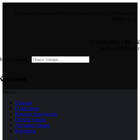
Магазин автозапчастей для грузовых авто | г. Ижевск, ул.
Пойма д. 31
+7 (901) 865 - 91 - 6
kuzow1000@mail.r
оиск товара ...
×
Корзина
Меню
Главная
О магазине
Каталог продукции
Оплата товара
Доставка товара
Контакты