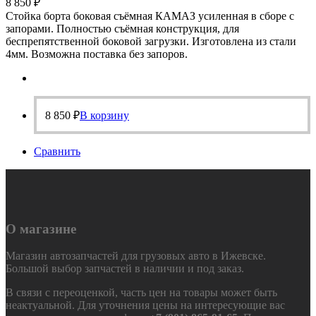
8 850
₽
Стойка борта боковая съёмная КАМАЗ усиленная в сборе с
запорами. Полностью съёмная конструкция, для
беспрепятственной боковой загрузки. Изготовлена из стали
4мм. Возможна поставка без запоров.
8 850
₽
В корзину
Сравнить
О магазине
Магазин автозапчастей для грузовых авто в Ижевске.
Большой выбор запчастей в наличии и под заказ.
В связи с переоценкой, часть цен на товары может быть
неактуальной. Для уточнения цены на интересующие вас