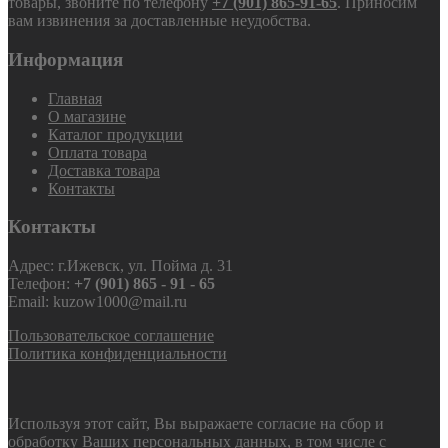
товары, звоните по телефону
+7 (901) 865-91-65
. Приносим
вам извинения за доставленные неудобства.
Информация
Главная
О магазине
Каталог продукции
Оплата товара
Доставка товара
Контакты
Контакты
Адрес: г.Ижевск, ул. Пойма д. 31
Телефон:
+7 (901) 865 - 91 - 65
Email: kuzow1000@mail.ru
Пользовательское соглашение
Политика конфиденциальности
Используя этот сайт, Вы выражаете согласие на сбор и
обработку Ваших персональных данных, в том числе с