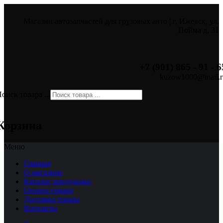
Магазин автозапчастей для грузовых авто | г. Ижевск, ул.
Пойма д. 31
+7 (901) 865 - 91 - 6
kuzow1000@mail.r
оиск товара ...
×
Корзина
Меню
Главная
О магазине
Каталог продукции
Оплата товара
Доставка товара
Контакты