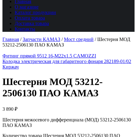
Главная
О магазине
Каталог продукции
Оплата товара
Доставка товара
Контакты
Главная
/
Запчасти КАМАЗ
/
Мост средний
/
Шестерня МОД
53212-2506130 ПАО КАМАЗ
Фитинг прямой 9512 16-M22x1.5 CAMOZZI
Колодка электрическая для габаритного фонаря 282189-01/02
Киржач
Шестерня МОД 53212-
2506130 ПАО КАМАЗ
3 890
₽
Шестерня межосевого дифференциала (МОД) 53212-2506130
ПАО КАМАЗ
Количество товара Шестерня МОД 53212-2506130 ПАО