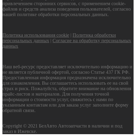
привлечением сторонних сервисов, с применением cookie-
файлов и средств анализа поведения пользователей, согласно
нашей политике обработки персональных данных.
Политика использования cookie
|
Политика обработки
персональных данных
|
Согласие на обработку персональных
данных
Наш веб-ресурс предоставляет исключительно информацию и
не является публичной офертой, согласно Статье 437 ГК РФ.
Предоставленная информация предназначена исключительно
для ознакомления. Вы соглашаетесь использовать ее на свой
страх и риск. Пожалуйста, обратите внимание на обновления
прайс-листов и материалов. Для получения точной
информации о стоимости услуг, свяжитесь с нами по
указанным контактам или для заказа услуг заполните форму
обратной связи.
Copyright © 2021 БелАвто Автозапчасти в наличии и под
заказ в Ижевске.