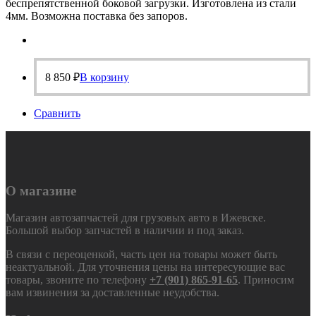
беспрепятственной боковой загрузки. Изготовлена из стали
4мм. Возможна поставка без запоров.
8 850
₽
В корзину
Сравнить
О магазине
Магазин автозапчастей для грузовых авто в Ижевске.
Большой выбор запчастей в наличии и под заказ.
В связи с переоценкой, часть цен на товары может быть
неактуальной. Для уточнения цены на интересующие вас
товары, звоните по телефону
+7 (901) 865-91-65
. Приносим
вам извинения за доставленные неудобства.