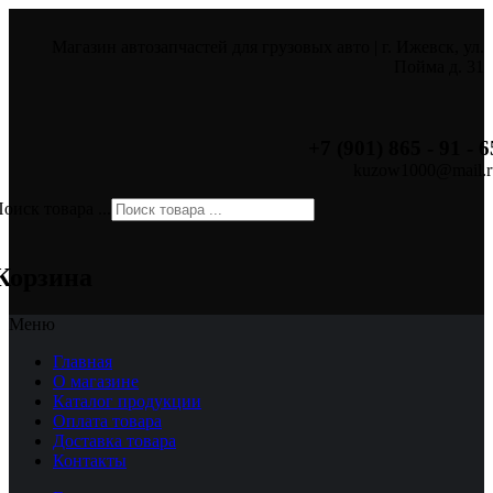
Магазин автозапчастей для грузовых авто | г. Ижевск, ул.
Пойма д. 31
+7 (901) 865 - 91 - 6
kuzow1000@mail.r
оиск товара ...
×
Корзина
Меню
Главная
О магазине
Каталог продукции
Оплата товара
Доставка товара
Контакты