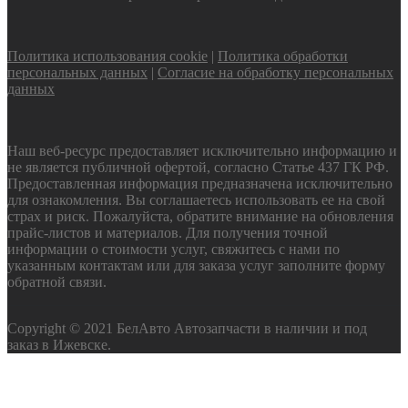
Политика использования cookie
|
Политика обработки
персональных данных
|
Согласие на обработку персональных
данных
Наш веб-ресурс предоставляет исключительно информацию и
не является публичной офертой, согласно Статье 437 ГК РФ.
Предоставленная информация предназначена исключительно
для ознакомления. Вы соглашаетесь использовать ее на свой
страх и риск. Пожалуйста, обратите внимание на обновления
прайс-листов и материалов. Для получения точной
информации о стоимости услуг, свяжитесь с нами по
указанным контактам или для заказа услуг заполните форму
обратной связи.
Copyright © 2021 БелАвто Автозапчасти в наличии и под
заказ в Ижевске.