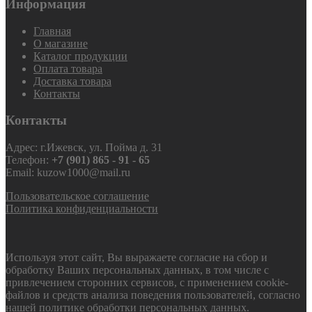
Информация
Главная
О магазине
Каталог продукции
Оплата товара
Доставка товара
Контакты
Контакты
Адрес: г.Ижевск, ул. Пойма д. 31
Телефон:
+7 (901) 865 - 91 - 65
Email: kuzow1000@mail.ru
Пользовательское соглашение
Политика конфиденциальности
Используя этот сайт, Вы выражаете согласие на сбор и
обработку Ваших персональных данных, в том числе с
привлечением сторонних сервисов, с применением cookie-
файлов и средств анализа поведения пользователей, согласно
нашей политике обработки персональных данных.