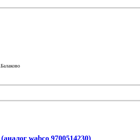
Балаково
алог wabco 9700514230)