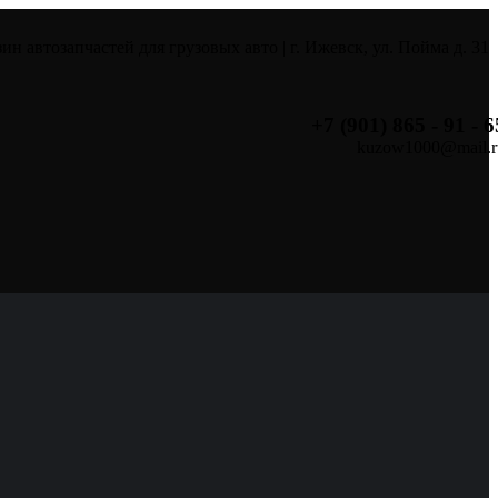
ин автозапчастей для грузовых авто | г. Ижевск, ул. Пойма д. 31
+7 (901) 865 - 91 - 6
kuzow1000@mail.r