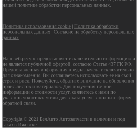
нашей политике обработки персональных данных.
Политика использования cookie
|
Политика обработки
персональных данных
|
Согласие на обработку персональных
данных
Наш веб-ресурс предоставляет исключительно информацию и
не является публичной офертой, согласно Статье 437 ГК РФ.
Предоставленная информация предназначена исключительно
для ознакомления. Вы соглашаетесь использовать ее на свой
страх и риск. Пожалуйста, обратите внимание на обновления
прайс-листов и материалов. Для получения точной
информации о стоимости услуг, свяжитесь с нами по
указанным контактам или для заказа услуг заполните форму
обратной связи.
Copyright © 2021 БелАвто Автозапчасти в наличии и под
заказ в Ижевске.