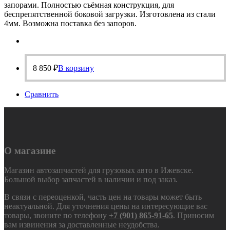
запорами. Полностью съёмная конструкция, для
беспрепятственной боковой загрузки. Изготовлена из стали
4мм. Возможна поставка без запоров.
8 850
₽
В корзину
Сравнить
О магазине
Магазин автозапчастей для грузовых авто в Ижевске.
Большой выбор запчастей в наличии и под заказ.
В связи с переоценкой, часть цен на товары может быть
неактуальной. Для уточнения цены на интересующие вас
товары, звоните по телефону
+7 (901) 865-91-65
. Приносим
вам извинения за доставленные неудобства.