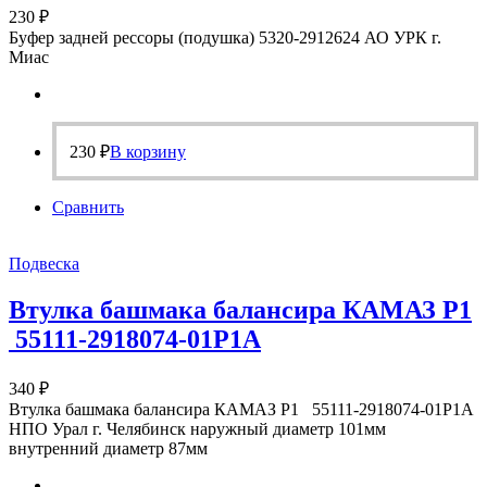
230
₽
Буфер задней рессоры (подушка) 5320-2912624 АО УРК г.
Миас
230
₽
В корзину
Сравнить
Подвеска
Втулка башмака балансира КАМАЗ Р1
55111-2918074-01Р1А
340
₽
Втулка башмака балансира КАМАЗ Р1 55111-2918074-01Р1А
НПО Урал г. Челябинск наружный диаметр 101мм
внутренний диаметр 87мм