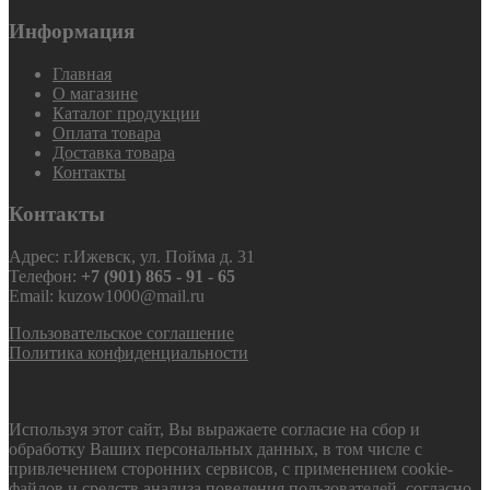
Информация
Главная
О магазине
Каталог продукции
Оплата товара
Доставка товара
Контакты
Контакты
Адрес: г.Ижевск, ул. Пойма д. 31
Телефон:
+7 (901) 865 - 91 - 65
Email: kuzow1000@mail.ru
Пользовательское соглашение
Политика конфиденциальности
Используя этот сайт, Вы выражаете согласие на сбор и
обработку Ваших персональных данных, в том числе с
привлечением сторонних сервисов, с применением cookie-
файлов и средств анализа поведения пользователей, согласно