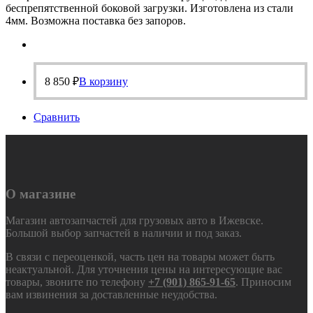
беспрепятственной боковой загрузки. Изготовлена из стали
4мм. Возможна поставка без запоров.
8 850
₽
В корзину
Сравнить
О магазине
Магазин автозапчастей для грузовых авто в Ижевске.
Большой выбор запчастей в наличии и под заказ.
В связи с переоценкой, часть цен на товары может быть
неактуальной. Для уточнения цены на интересующие вас
товары, звоните по телефону
+7 (901) 865-91-65
. Приносим
вам извинения за доставленные неудобства.