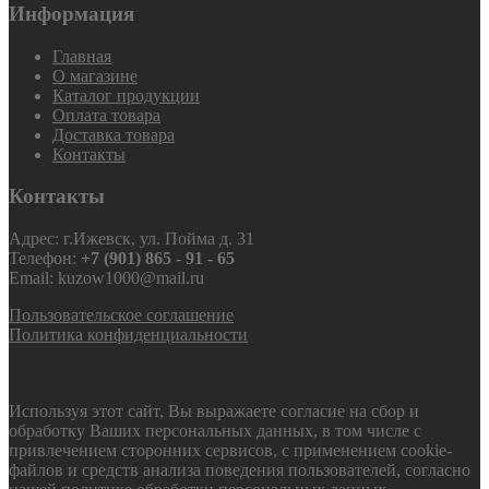
Информация
Главная
О магазине
Каталог продукции
Оплата товара
Доставка товара
Контакты
Контакты
Адрес: г.Ижевск, ул. Пойма д. 31
Телефон:
+7 (901) 865 - 91 - 65
Email: kuzow1000@mail.ru
Пользовательское соглашение
Политика конфиденциальности
Используя этот сайт, Вы выражаете согласие на сбор и
обработку Ваших персональных данных, в том числе с
привлечением сторонних сервисов, с применением cookie-
файлов и средств анализа поведения пользователей, согласно