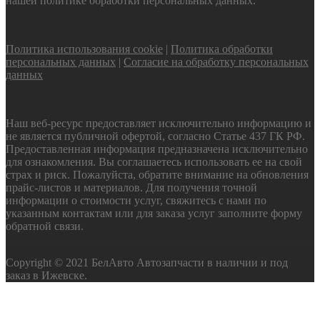
нашей политике обработки персональных данных.
Политика использования cookie
|
Политика обработки
персональных данных
|
Согласие на обработку персональных
данных
Наш веб-ресурс предоставляет исключительно информацию и
не является публичной офертой, согласно Статье 437 ГК РФ.
Предоставленная информация предназначена исключительно
для ознакомления. Вы соглашаетесь использовать ее на свой
страх и риск. Пожалуйста, обратите внимание на обновления
прайс-листов и материалов. Для получения точной
информации о стоимости услуг, свяжитесь с нами по
указанным контактам или для заказа услуг заполните форму
обратной связи.
Copyright © 2021 БелАвто Автозапчасти в наличии и под
заказ в Ижевске.