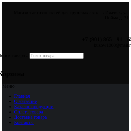
Магазин автозапчастей для грузовых авто | г. Ижевск, ул.
Пойма д. 31
+7 (901) 865 - 91 - 6
kuzow1000@mail.r
оиск товара ...
×
Корзина
Меню
Главная
О магазине
Каталог продукции
Оплата товара
Доставка товара
Контакты