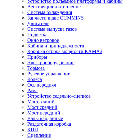
Устройство подъёмное платформы и кабины
Вентиляция и отопление
Система охлаждения
Запчасти к двс CUMMINS
Двигатель
Система выпуска газов
Подвеска
Окно ветровое
Кабина и принадлежности
Коробка отбора мощности КАМАЗ
Приборы
Электрооборудование
Тормоза
Рулевое управление
Колёса
Ось передняя
Рама
Устройство седельно-сцепное
Мост задний
Мост средний
Мост передний
Валы карданные
Раздаточная коробка
КПП
Сцепление