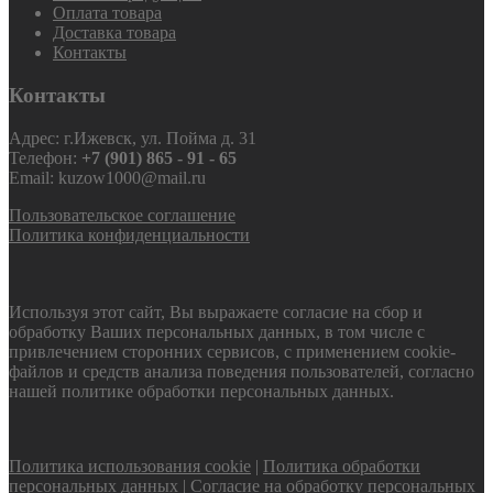
Оплата товара
Доставка товара
Контакты
Контакты
Адрес: г.Ижевск, ул. Пойма д. 31
Телефон:
+7 (901) 865 - 91 - 65
Email: kuzow1000@mail.ru
Пользовательское соглашение
Политика конфиденциальности
Используя этот сайт, Вы выражаете согласие на сбор и
обработку Ваших персональных данных, в том числе с
привлечением сторонних сервисов, с применением cookie-
файлов и средств анализа поведения пользователей, согласно
нашей политике обработки персональных данных.
Политика использования cookie
|
Политика обработки
персональных данных
|
Согласие на обработку персональных