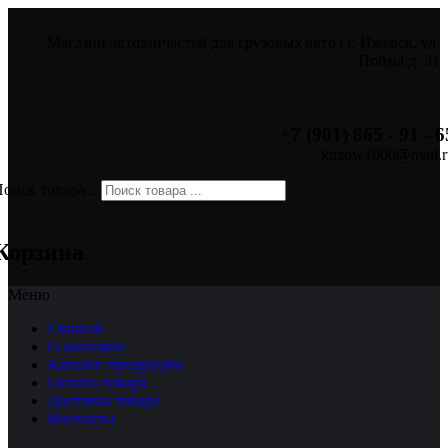
Магазин автозапчастей для грузовых авто | г. Ижевск, ул.
Пойма д. 31
+7 (901) 865 - 91 - 6
kuzow1000@mail.r
оиск товара ...
×
Корзина
Меню
Главная
О магазине
Каталог продукции
Оплата товара
Доставка товара
Контакты