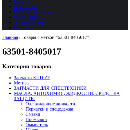
Главная
О магазине
Каталог продукции
Оплата товара
Доставка товара
Контакты
Главная
/
Товары с меткой “63501-8405017”
63501-8405017
Категории товаров
Запчасти КПП ZF
Метизы
ЗАПЧАСТИ ДЛЯ СПЕЦТЕХНИКИ
МАСЛА, АВТОХИМИЯ, ЖИДКОСТИ, СРЕДСТВА
ЗАЩИТЫ
Охлаждающие жидкости
Перчатки и спецодежда
Смазки
Промывки
Омыватель
Масло