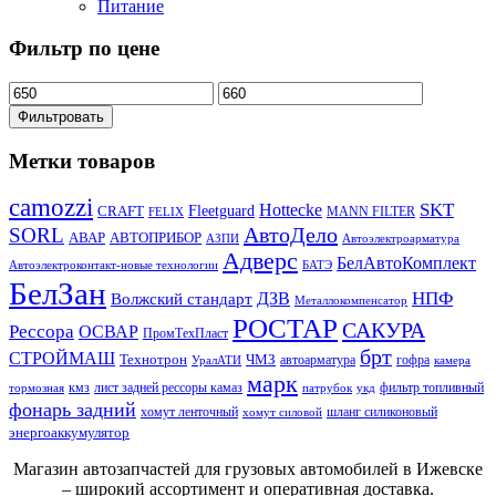
Питание
Фильтр по цене
Фильтровать
Метки товаров
camozzi
SKT
Hottecke
CRAFT
Fleetguard
MANN FILTER
FELIX
АвтоДело
SORL
АВАР
АВТОПРИБОР
АЗПИ
Автоэлектроарматура
Адверс
БелАвтоКомплект
Автоэлектроконтакт-новые технологии
БАТЭ
БелЗан
НПФ
ДЗВ
Волжский стандарт
Металлокомпенсатор
РОСТАР
САКУРА
Рессора
ОСВАР
ПромТехПласт
брт
СТРОЙМАШ
Технотрон
ЧМЗ
автоарматура
гофра
УралАТИ
камера
марк
кмз
лист задней рессоры камаз
фильтр топливный
тормозная
патрубок
укд
фонарь задний
хомут ленточный
шланг силиконовый
хомут силовой
энергоаккумулятор
Магазин автозапчастей для грузовых автомобилей в Ижевске
– широкий ассортимент и оперативная доставка.