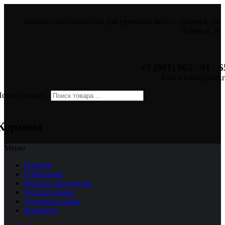
Магазин автозапчастей для грузовых авто | г. Ижевск, ул.
Пойма д. 31
+7 (901) 865 - 91 - 6
kuzow1000@mail.r
оиск товара ...
×
Корзина
Меню
Главная
О магазине
Каталог продукции
Оплата товара
Доставка товара
Контакты