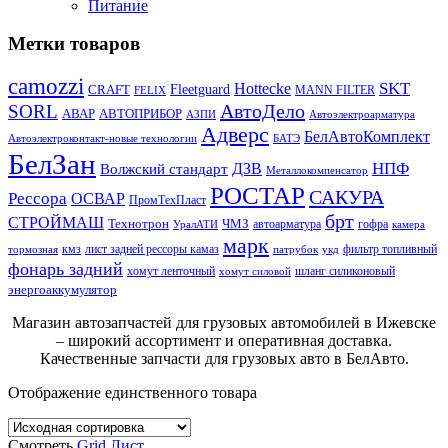
Питание
Метки товаров
camozzi
SKT
Hottecke
CRAFT
Fleetguard
MANN FILTER
FELIX
АвтоДело
SORL
АВАР
АВТОПРИБОР
АЗПИ
Автоэлектроарматура
Адверс
БелАвтоКомплект
Автоэлектроконтакт-новые технологии
БАТЭ
БелЗан
НПФ
ДЗВ
Волжский стандарт
Металлокомпенсатор
РОСТАР
САКУРА
Рессора
ОСВАР
ПромТехПласт
брт
СТРОЙМАШ
Технотрон
ЧМЗ
автоарматура
гофра
УралАТИ
камера
марк
кмз
лист задней рессоры камаз
фильтр топливный
тормозная
патрубок
укд
фонарь задний
хомут ленточный
шланг силиконовый
хомут силовой
энергоаккумулятор
Магазин автозапчастей для грузовых автомобилей в Ижевске
– широкий ассортимент и оперативная доставка.
Качественные запчасти для грузовых авто в БелАвто.
Отображение единственного товара
Смотреть
Grid
Лист