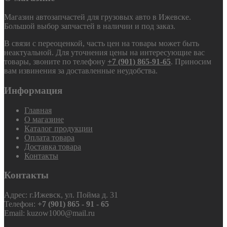
Магазин автозапчастей для грузовых авто в Ижевске.
Большой выбор запчастей в наличии и под заказ.
В связи с переоценкой, часть цен на товары может быть
неактуальной. Для уточнения цены на интересующие вас
товары, звоните по телефону
+7 (901) 865-91-65
. Приносим
вам извинения за доставленные неудобства.
Информация
Главная
О магазине
Каталог продукции
Оплата товара
Доставка товара
Контакты
Контакты
Адрес: г.Ижевск, ул. Пойма д. 31
Телефон:
+7 (901) 865 - 91 - 65
Email: kuzow1000@mail.ru