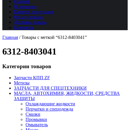
Главная
О магазине
Каталог продукции
Оплата товара
Доставка товара
Контакты
Главная
/
Товары с меткой “6312-8403041”
6312-8403041
Категории товаров
Запчасти КПП ZF
Метизы
ЗАПЧАСТИ ДЛЯ СПЕЦТЕХНИКИ
МАСЛА, АВТОХИМИЯ, ЖИДКОСТИ, СРЕДСТВА
ЗАЩИТЫ
Охлаждающие жидкости
Перчатки и спецодежда
Смазки
Промывки
Омыватель
Масло