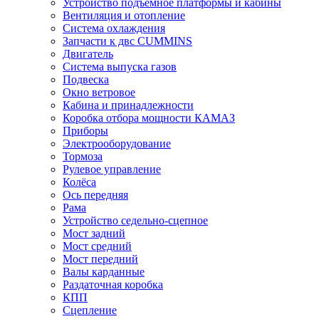
Устройство подъёмное платформы и кабины
Вентиляция и отопление
Система охлаждения
Запчасти к двс CUMMINS
Двигатель
Система выпуска газов
Подвеска
Окно ветровое
Кабина и принадлежности
Коробка отбора мощности КАМАЗ
Приборы
Электрооборудование
Тормоза
Рулевое управление
Колёса
Ось передняя
Рама
Устройство седельно-сцепное
Мост задний
Мост средний
Мост передний
Валы карданные
Раздаточная коробка
КПП
Сцепление