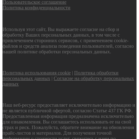
Пользовательское соглашение
Политика конфиденциальности
Используя этот сайт, Вы выражаете согласие на сбор и
обработку Ваших персональных данных, в том числе с
привлечением сторонних сервисов, с применением cookie-
файлов и средств анализа поведения пользователей, согласно
нашей политике обработки персональных данных.
Политика использования cookie
|
Политика обработки
персональных данных
|
Согласие на обработку персональных
данных
Наш веб-ресурс предоставляет исключительно информацию и
не является публичной офертой, согласно Статье 437 ГК РФ.
Предоставленная информация предназначена исключительно
для ознакомления. Вы соглашаетесь использовать ее на свой
страх и риск. Пожалуйста, обратите внимание на обновления
прайс-листов и материалов. Для получения точной
информации о стоимости услуг, свяжитесь с нами по