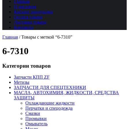
Главная
О магазине
Каталог продукции
Оплата товара
Доставка товара
Контакты
Главная
/
Товары с меткой “6-7310”
6-7310
Категории товаров
Запчасти КПП ZF
Метизы
ЗАПЧАСТИ ДЛЯ СПЕЦТЕХНИКИ
МАСЛА, АВТОХИМИЯ, ЖИДКОСТИ, СРЕДСТВА
ЗАЩИТЫ
Охлаждающие жидкости
Перчатки и спецодежда
Смазки
Промывки
Омыватель
Масло