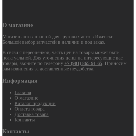
О магазине
Магазин автозапчастей для грузовых авто в Ижевске.
Большой выбор запчастей в наличии и под заказ.
В связи с переоценкой, часть цен на товары может быть
неактуальной. Для уточнения цены на интересующие вас
товары, звоните по телефону
+7 (901) 865-91-65
. Приносим
вам извинения за доставленные неудобства.
Информация
Главная
О магазине
Каталог продукции
Оплата товара
Доставка товара
Контакты
Контакты