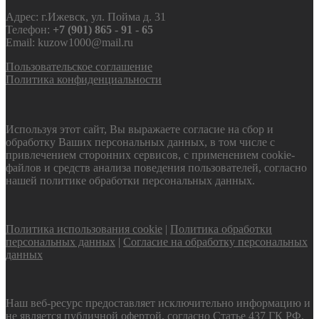
Адрес: г.Ижевск, ул. Пойма д. 31
Телефон:
+7 (901) 865 - 91 - 65
Email: kuzow1000@mail.ru
Пользовательское соглашение
Политика конфиденциальности
Используя этот сайт, Вы выражаете согласие на сбор и
обработку Ваших персональных данных, в том числе с
привлечением сторонних сервисов, с применением cookie-
файлов и средств анализа поведения пользователей, согласно
нашей политике обработки персональных данных.
Политика использования cookie
|
Политика обработки
персональных данных
|
Согласие на обработку персональных
данных
Наш веб-ресурс предоставляет исключительно информацию и
не является публичной офертой, согласно Статье 437 ГК РФ.