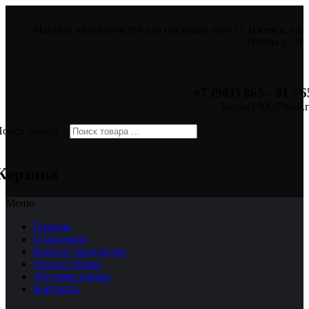
Магазин автозапчастей для грузовых авто | г. Ижевск, ул.
Пойма д. 31
+7 (901) 865 - 91 - 6
kuzow1000@mail.r
оиск товара ...
×
Корзина
Меню
Главная
О магазине
Каталог продукции
Оплата товара
Доставка товара
Контакты