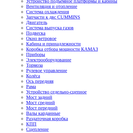
Устройство подъёмное платформы и кабины
Вентиляция и отопление
Система охлаждения
Запчасти к двс CUMMINS
Двигатель
Система выпуска газов
Подвеска
Окно ветровое
Кабина и принадлежности
Коробка отбора мощности КАМАЗ
Приборы
Электрооборудование
Тормоза
Рулевое управление
Колёса
Ось передняя
Рама
Устройство седельно-сцепное
Мост задний
Мост средний
Мост передний
Валы карданные
Раздаточная коробка
КПП
Сцепление