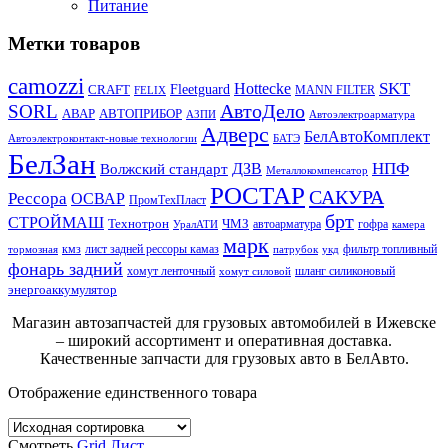
Питание
Метки товаров
camozzi
SKT
Hottecke
CRAFT
Fleetguard
MANN FILTER
FELIX
АвтоДело
SORL
АВАР
АВТОПРИБОР
АЗПИ
Автоэлектроарматура
Адверс
БелАвтоКомплект
Автоэлектроконтакт-новые технологии
БАТЭ
БелЗан
НПФ
ДЗВ
Волжский стандарт
Металлокомпенсатор
РОСТАР
САКУРА
Рессора
ОСВАР
ПромТехПласт
брт
СТРОЙМАШ
Технотрон
ЧМЗ
автоарматура
гофра
УралАТИ
камера
марк
кмз
лист задней рессоры камаз
фильтр топливный
тормозная
патрубок
укд
фонарь задний
хомут ленточный
шланг силиконовый
хомут силовой
энергоаккумулятор
Магазин автозапчастей для грузовых автомобилей в Ижевске
– широкий ассортимент и оперативная доставка.
Качественные запчасти для грузовых авто в БелАвто.
Отображение единственного товара
Смотреть
Grid
Лист