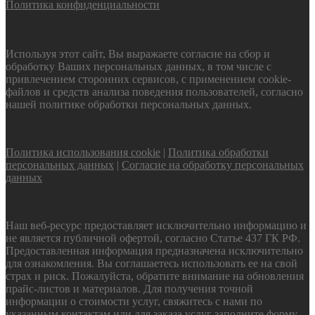
Политика конфиденциальности
Используя этот сайт, Вы выражаете согласие на сбор и
обработку Ваших персональных данных, в том числе с
привлечением сторонних сервисов, с применением cookie-
файлов и средств анализа поведения пользователей, согласно
нашей политике обработки персональных данных.
Политика использования cookie
|
Политика обработки
персональных данных
|
Согласие на обработку персональных
данных
Наш веб-ресурс предоставляет исключительно информацию и
не является публичной офертой, согласно Статье 437 ГК РФ.
Предоставленная информация предназначена исключительно
для ознакомления. Вы соглашаетесь использовать ее на свой
страх и риск. Пожалуйста, обратите внимание на обновления
прайс-листов и материалов. Для получения точной
информации о стоимости услуг, свяжитесь с нами по
указанным контактам или для заказа услуг заполните форму