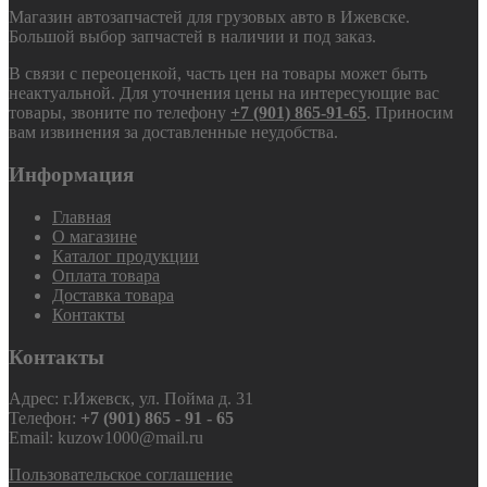
Магазин автозапчастей для грузовых авто в Ижевске.
Большой выбор запчастей в наличии и под заказ.
В связи с переоценкой, часть цен на товары может быть
неактуальной. Для уточнения цены на интересующие вас
товары, звоните по телефону
+7 (901) 865-91-65
. Приносим
вам извинения за доставленные неудобства.
Информация
Главная
О магазине
Каталог продукции
Оплата товара
Доставка товара
Контакты
Контакты
Адрес: г.Ижевск, ул. Пойма д. 31
Телефон:
+7 (901) 865 - 91 - 65
Email: kuzow1000@mail.ru
Пользовательское соглашение