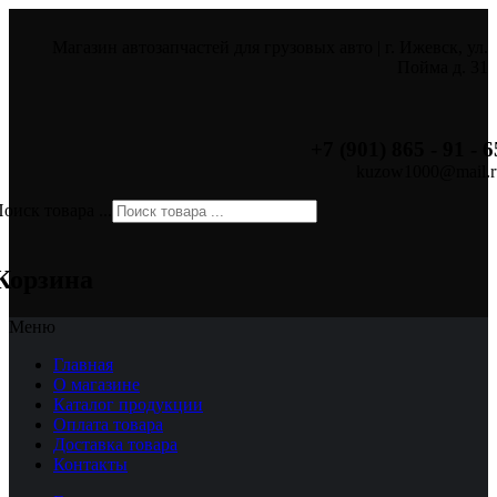
Магазин автозапчастей для грузовых авто | г. Ижевск, ул.
Пойма д. 31
+7 (901) 865 - 91 - 6
kuzow1000@mail.r
оиск товара ...
×
Корзина
Меню
Главная
О магазине
Каталог продукции
Оплата товара
Доставка товара
Контакты