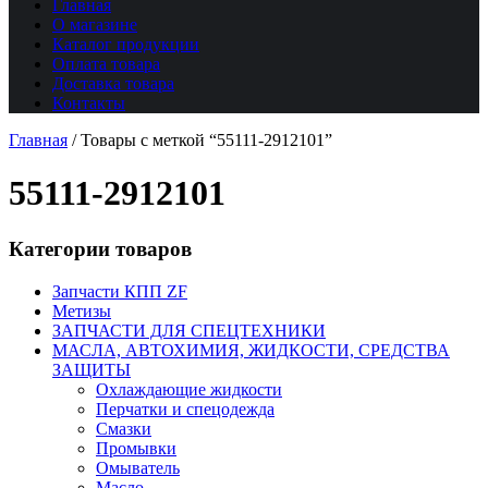
Главная
О магазине
Каталог продукции
Оплата товара
Доставка товара
Контакты
Главная
/
Товары с меткой “55111-2912101”
55111-2912101
Категории товаров
Запчасти КПП ZF
Метизы
ЗАПЧАСТИ ДЛЯ СПЕЦТЕХНИКИ
МАСЛА, АВТОХИМИЯ, ЖИДКОСТИ, СРЕДСТВА
ЗАЩИТЫ
Охлаждающие жидкости
Перчатки и спецодежда
Смазки
Промывки
Омыватель
Масло