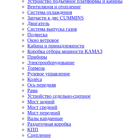
Устройство подъёмное платформы и кабины
Вентиляция и отопление
Система охлаждения
Запчасти к двс CUMMINS
Двигатель
Система выпуска газов
Подвеска
Окно ветровое
Кабина и принадлежности
Коробка отбора мощности КАМАЗ
Приборы
Электрооборудование
Тормоза
Рулевое управление
Колёса
Ось передняя
Рама
Устройство седельно-сцепное
Мост задний
Мост средний
Мост передний
Валы карданные
Раздаточная коробка
КПП
Сцепление