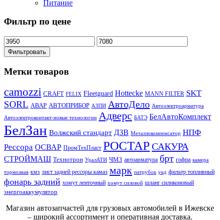
Питание
Фильтр по цене
Фильтровать
Метки товаров
camozzi
SKT
Hottecke
CRAFT
Fleetguard
MANN FILTER
FELIX
АвтоДело
SORL
АВАР
АВТОПРИБОР
АЗПИ
Автоэлектроарматура
Адверс
БелАвтоКомплект
Автоэлектроконтакт-новые технологии
БАТЭ
БелЗан
НПФ
ДЗВ
Волжский стандарт
Металлокомпенсатор
РОСТАР
САКУРА
Рессора
ОСВАР
ПромТехПласт
брт
СТРОЙМАШ
Технотрон
ЧМЗ
автоарматура
гофра
УралАТИ
камера
марк
кмз
лист задней рессоры камаз
фильтр топливный
тормозная
патрубок
укд
фонарь задний
хомут ленточный
шланг силиконовый
хомут силовой
энергоаккумулятор
Магазин автозапчастей для грузовых автомобилей в Ижевске
– широкий ассортимент и оперативная доставка.