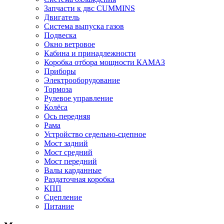
Запчасти к двс CUMMINS
Двигатель
Система выпуска газов
Подвеска
Окно ветровое
Кабина и принадлежности
Коробка отбора мощности КАМАЗ
Приборы
Электрооборудование
Тормоза
Рулевое управление
Колёса
Ось передняя
Рама
Устройство седельно-сцепное
Мост задний
Мост средний
Мост передний
Валы карданные
Раздаточная коробка
КПП
Сцепление
Питание