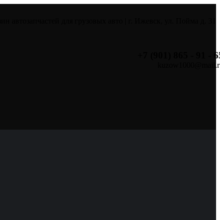
ин автозапчастей для грузовых авто | г. Ижевск, ул. Пойма д. 31
+7 (901) 865 - 91 - 6
kuzow1000@mail.r