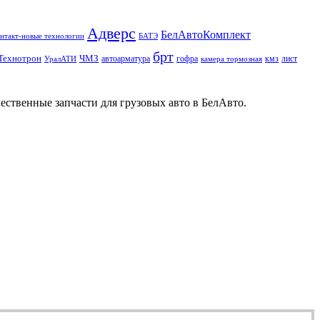
Адверс
БелАвтоКомплект
нтакт-новые технологии
БАТЭ
брт
Технотрон
ЧМЗ
автоарматура
гофра
кмз
лист
УралАТИ
камера тормозная
ественные запчасти для грузовых авто в БелАвто.