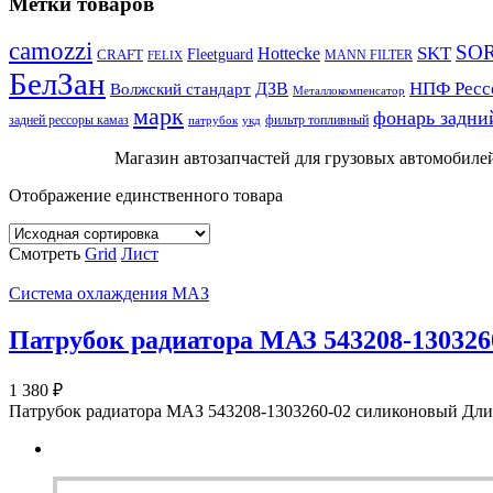
Метки товаров
camozzi
SO
SKT
Hottecke
CRAFT
Fleetguard
MANN FILTER
FELIX
БелЗан
НПФ Ресс
ДЗВ
Волжский стандарт
Металлокомпенсатор
марк
фонарь задни
задней рессоры камаз
фильтр топливный
патрубок
укд
Магазин автозапчастей для грузовых автомобилей
Отображение единственного товара
Смотреть
Grid
Лист
Система охлаждения МАЗ
Патрубок радиатора МАЗ 543208-13032
1 380
₽
Патрубок радиатора МАЗ 543208-1303260-02 силиконовый Дли