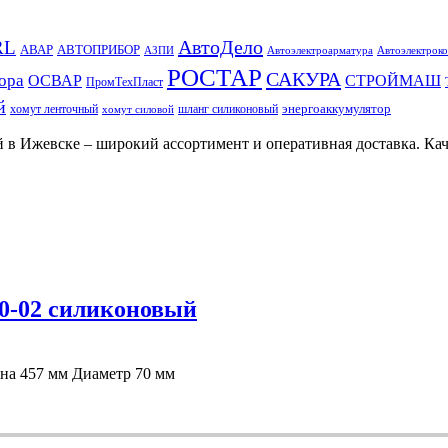
АвтоДело
RL
АВАР
АВТОПРИБОР
АЗПИ
Автоэлектроарматура
Автоэлектроко
РОСТАР
САКУРА
ора
ОСВАР
СТРОЙМАШ
ПромТехПласт
й
энергоаккумулятор
хомут ленточный
шланг силиконовый
хомут силовой
 в Ижевске – широкий ассортимент и оперативная доставка. Кач
60-02 силиконовый
на 457 мм Диаметр 70 мм