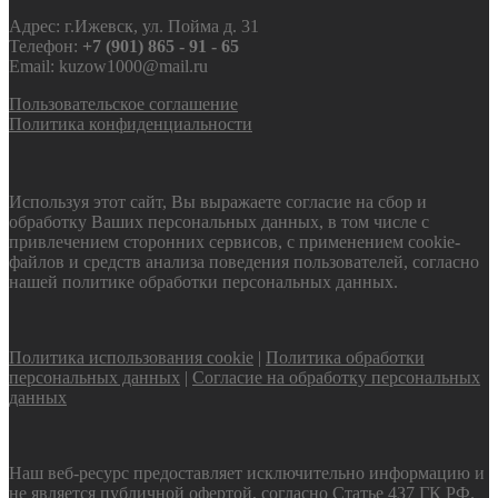
Адрес: г.Ижевск, ул. Пойма д. 31
Телефон:
+7 (901) 865 - 91 - 65
Email: kuzow1000@mail.ru
Пользовательское соглашение
Политика конфиденциальности
Используя этот сайт, Вы выражаете согласие на сбор и
обработку Ваших персональных данных, в том числе с
привлечением сторонних сервисов, с применением cookie-
файлов и средств анализа поведения пользователей, согласно
нашей политике обработки персональных данных.
Политика использования cookie
|
Политика обработки
персональных данных
|
Согласие на обработку персональных
данных
Наш веб-ресурс предоставляет исключительно информацию и
не является публичной офертой, согласно Статье 437 ГК РФ.