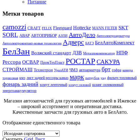
Питание
Метки товаров
camozzi
SKT
Hottecke
CRAFT
Fleetguard
MANN FILTER
FELIX
АвтоДело
SORL
АВАР
АВТОПРИБОР
АЗПИ
Автоэлектроарматура
Адверс
БелАвтоКомплект
Автоэлектроконтакт-новые технологии
БАТЭ
БелЗан
НПФ
ДЗВ
Волжский стандарт
Металлокомпенсатор
РОСТАР
САКУРА
Рессора
ОСВАР
ПромТехПласт
брт
СТРОЙМАШ
Технотрон
ЧМЗ
автоарматура
гофра
УралАТИ
камера
марк
кмз
лист задней рессоры камаз
фильтр топливный
тормозная
патрубок
укд
фонарь задний
хомут ленточный
шланг силиконовый
хомут силовой
энергоаккумулятор
Магазин автозапчастей для грузовых автомобилей в Ижевске
– широкий ассортимент и оперативная доставка.
Качественные запчасти для грузовых авто в БелАвто.
Отображение единственного товара
Смотреть
Grid
Лист