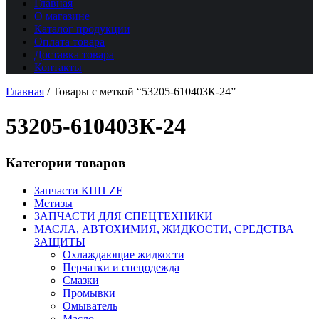
Главная
О магазине
Каталог продукции
Оплата товара
Доставка товара
Контакты
Главная
/
Товары с меткой “53205-610403К-24”
53205-610403К-24
Категории товаров
Запчасти КПП ZF
Метизы
ЗАПЧАСТИ ДЛЯ СПЕЦТЕХНИКИ
МАСЛА, АВТОХИМИЯ, ЖИДКОСТИ, СРЕДСТВА
ЗАЩИТЫ
Охлаждающие жидкости
Перчатки и спецодежда
Смазки
Промывки
Омыватель
Масло