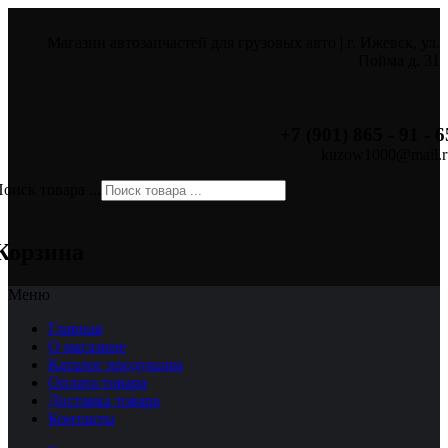
Магазин автозапчастей для грузовых авто | г. Ижевск, ул.
Пойма д. 31
+7 (901) 865 - 91 - 6
kuzow1000@mail.r
оиск товара ...
×
Корзина
Меню
Главная
О магазине
Каталог продукции
Оплата товара
Доставка товара
Контакты