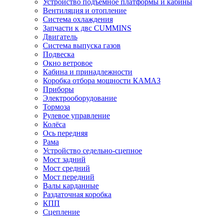
Устройство подъёмное платформы и кабины
Вентиляция и отопление
Система охлаждения
Запчасти к двс CUMMINS
Двигатель
Система выпуска газов
Подвеска
Окно ветровое
Кабина и принадлежности
Коробка отбора мощности КАМАЗ
Приборы
Электрооборудование
Тормоза
Рулевое управление
Колёса
Ось передняя
Рама
Устройство седельно-сцепное
Мост задний
Мост средний
Мост передний
Валы карданные
Раздаточная коробка
КПП
Сцепление