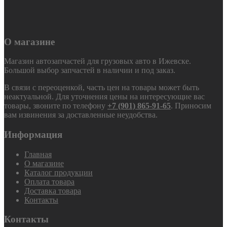
О магазине
Магазин автозапчастей для грузовых авто в Ижевске.
Большой выбор запчастей в наличии и под заказ.
В связи с переоценкой, часть цен на товары может быть
неактуальной. Для уточнения цены на интересующие вас
товары, звоните по телефону
+7 (901) 865-91-65
. Приносим
вам извинения за доставленные неудобства.
Информация
Главная
О магазине
Каталог продукции
Оплата товара
Доставка товара
Контакты
Контакты