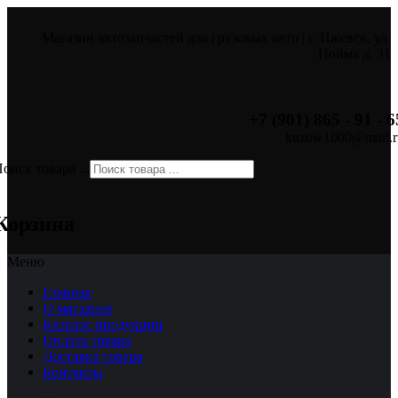
Магазин автозапчастей для грузовых авто | г. Ижевск, ул.
Пойма д. 31
+7 (901) 865 - 91 - 6
kuzow1000@mail.r
оиск товара ...
×
Корзина
Меню
Главная
О магазине
Каталог продукции
Оплата товара
Доставка товара
Контакты