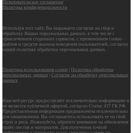
Пользовательское соглашение
Политика конфиденциальности
Используя этот сайт, Вы выражаете согласие на сбор и
обработку Ваших персональных данных, в том числе с
привлечением сторонних сервисов, с применением cookie-
файлов и средств анализа поведения пользователей, согласно
нашей политике обработки персональных данных.
Политика использования cookie
|
Политика обработки
персональных данных
|
Согласие на обработку персональных
данных
Наш веб-ресурс предоставляет исключительно информацию и
не является публичной офертой, согласно Статье 437 ГК РФ.
Предоставленная информация предназначена исключительно
для ознакомления. Вы соглашаетесь использовать ее на свой
страх и риск. Пожалуйста, обратите внимание на обновления
прайс-листов и материалов. Для получения точной
информации о стоимости услуг, свяжитесь с нами по