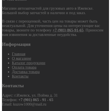
Магазин автозапчастей для грузовых авто в Ижевске.
Большой выбор запчастей в наличии и под заказ.
В связи с переоценкой, часть цен на товары может быть
неактуальной. Для уточнения цены на интересующие вас
товары, звоните по телефону
+7 (901) 865-91-65
. Приносим
вам извинения за доставленные неудобства.
Информация
Главная
О магазине
Каталог продукции
Оплата товара
Доставка товара
Контакты
Контакты
Адрес: г.Ижевск, ул. Пойма д. 31
Телефон:
+7 (901) 865 - 91 - 65
Email: kuzow1000@mail.ru