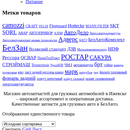
Питание
Метки товаров
camozzi
SKT
Hottecke
CRAFT
Fleetguard
MANN FILTER
FELIX
АвтоДело
SORL
АВАР
АВТОПРИБОР
АЗПИ
Автоэлектроарматура
Адверс
БелАвтоКомплект
Автоэлектроконтакт-новые технологии
БАТЭ
БелЗан
НПФ
ДЗВ
Волжский стандарт
Металлокомпенсатор
РОСТАР
САКУРА
Рессора
ОСВАР
ПромТехПласт
брт
СТРОЙМАШ
Технотрон
ЧМЗ
автоарматура
гофра
УралАТИ
камера
марк
кмз
лист задней рессоры камаз
фильтр топливный
тормозная
патрубок
укд
фонарь задний
хомут ленточный
шланг силиконовый
хомут силовой
энергоаккумулятор
Магазин автозапчастей для грузовых автомобилей в Ижевске
– широкий ассортимент и оперативная доставка.
Качественные запчасти для грузовых авто в БелАвто.
Отображение единственного товара
Смотреть
Grid
Лист