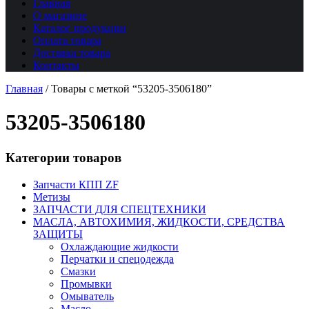
Главная
О магазине
Каталог продукции
Оплата товара
Доставка товара
Контакты
Главная
/
Товары с меткой “53205-3506180”
53205-3506180
Категории товаров
Запчасти КПП ZF
Метизы
ЗАПЧАСТИ ДЛЯ СПЕЦТЕХНИКИ
МАСЛА, АВТОХИМИЯ, ЖИДКОСТИ, СРЕДСТВА
ЗАЩИТЫ
Охлаждающие жидкости
Перчатки и спецодежда
Смазки
Промывки
Омыватель
Масло