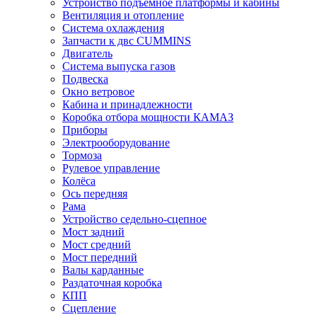
Устройство подъёмное платформы и кабины
Вентиляция и отопление
Система охлаждения
Запчасти к двс CUMMINS
Двигатель
Система выпуска газов
Подвеска
Окно ветровое
Кабина и принадлежности
Коробка отбора мощности КАМАЗ
Приборы
Электрооборудование
Тормоза
Рулевое управление
Колёса
Ось передняя
Рама
Устройство седельно-сцепное
Мост задний
Мост средний
Мост передний
Валы карданные
Раздаточная коробка
КПП
Сцепление