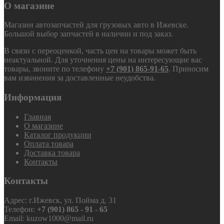
О магазине
Магазин автозапчастей для грузовых авто в Ижевске.
Большой выбор запчастей в наличии и под заказ.
В связи с переоценкой, часть цен на товары может быть
неактуальной. Для уточнения цены на интересующие вас
товары, звоните по телефону
+7 (901) 865-91-65
. Приносим
вам извинения за доставленные неудобства.
Информация
Главная
О магазине
Каталог продукции
Оплата товара
Доставка товара
Контакты
Контакты
Адрес: г.Ижевск, ул. Пойма д. 31
Телефон:
+7 (901) 865 - 91 - 65
Email: kuzow1000@mail.ru