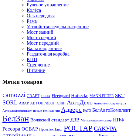
Рулевое управление
Колёса
Ось передняя
Рама
Устройство седельно-сцепное
Мост задний
Мост средний
Мост передний
Валы карданные
Раздаточная коробка
КПП
Сцепление
Питание
Метки товаров
camozzi
SKT
Hottecke
CRAFT
Fleetguard
MANN FILTER
FELIX
АвтоДело
SORL
АВАР
АВТОПРИБОР
АЗПИ
Автоэлектроарматура
Адверс
БелАвтоКомплект
Автоэлектроконтакт-новые технологии
БАТЭ
БелЗан
НПФ
ДЗВ
Волжский стандарт
Металлокомпенсатор
РОСТАР
САКУРА
Рессора
ОСВАР
ПромТехПласт
брт