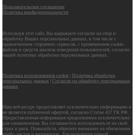
Пользовательское соглашение
Политика конфиденциальности
Используя этот сайт, Вы выражаете согласие на сбор и
обработку Ваших персональных данных, в том числе с
привлечением сторонних сервисов, с применением cookie-
файлов и средств анализа поведения пользователей, согласно
нашей политике обработки персональных данных.
Политика использования cookie
|
Политика обработки
персональных данных
|
Согласие на обработку персональных
данных
Наш веб-ресурс предоставляет исключительно информацию и
не является публичной офертой, согласно Статье 437 ГК РФ.
Предоставленная информация предназначена исключительно
для ознакомления. Вы соглашаетесь использовать ее на свой
страх и риск. Пожалуйста, обратите внимание на обновления
прайс-листов и материалов. Для получения точной