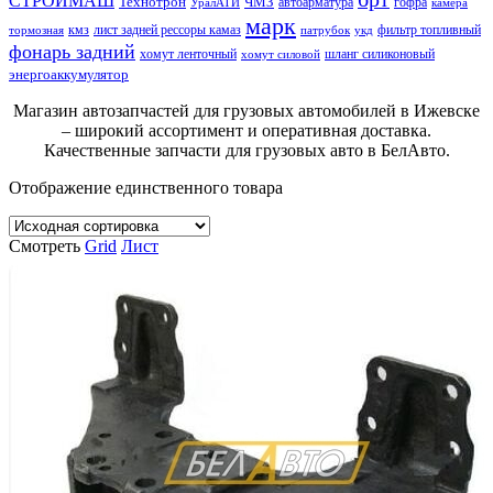
СТРОЙМАШ
Технотрон
ЧМЗ
автоарматура
гофра
УралАТИ
камера
марк
кмз
лист задней рессоры камаз
фильтр топливный
тормозная
патрубок
укд
фонарь задний
хомут ленточный
шланг силиконовый
хомут силовой
энергоаккумулятор
Магазин автозапчастей для грузовых автомобилей в Ижевске
– широкий ассортимент и оперативная доставка.
Качественные запчасти для грузовых авто в БелАвто.
Отображение единственного товара
Смотреть
Grid
Лист