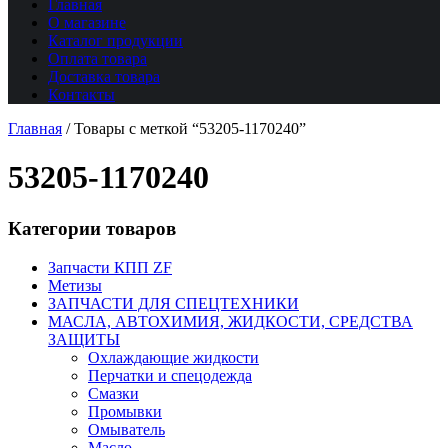
Главная
О магазине
Каталог продукции
Оплата товара
Доставка товара
Контакты
Главная
/
Товары с меткой “53205-1170240”
53205-1170240
Категории товаров
Запчасти КПП ZF
Метизы
ЗАПЧАСТИ ДЛЯ СПЕЦТЕХНИКИ
МАСЛА, АВТОХИМИЯ, ЖИДКОСТИ, СРЕДСТВА
ЗАЩИТЫ
Охлаждающие жидкости
Перчатки и спецодежда
Смазки
Промывки
Омыватель
Масло