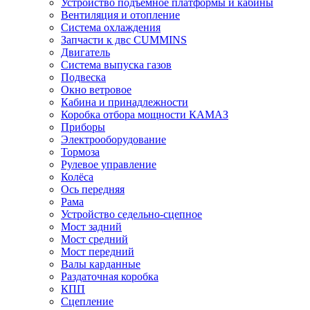
Устройство подъёмное платформы и кабины
Вентиляция и отопление
Система охлаждения
Запчасти к двс CUMMINS
Двигатель
Система выпуска газов
Подвеска
Окно ветровое
Кабина и принадлежности
Коробка отбора мощности КАМАЗ
Приборы
Электрооборудование
Тормоза
Рулевое управление
Колёса
Ось передняя
Рама
Устройство седельно-сцепное
Мост задний
Мост средний
Мост передний
Валы карданные
Раздаточная коробка
КПП
Сцепление