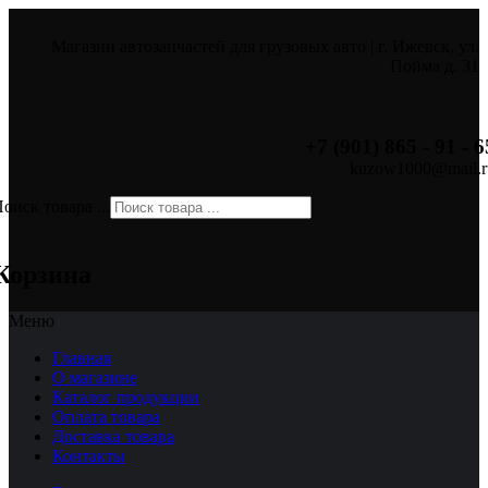
Магазин автозапчастей для грузовых авто | г. Ижевск, ул.
Пойма д. 31
+7 (901) 865 - 91 - 6
kuzow1000@mail.r
оиск товара ...
×
Корзина
Меню
Главная
О магазине
Каталог продукции
Оплата товара
Доставка товара
Контакты