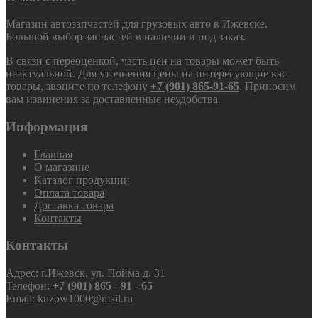
Магазин автозапчастей для грузовых авто в Ижевске.
Большой выбор запчастей в наличии и под заказ.
В связи с переоценкой, часть цен на товары может быть
неактуальной. Для уточнения цены на интересующие вас
товары, звоните по телефону
+7 (901) 865-91-65
. Приносим
вам извинения за доставленные неудобства.
Информация
Главная
О магазине
Каталог продукции
Оплата товара
Доставка товара
Контакты
Контакты
Адрес: г.Ижевск, ул. Пойма д. 31
Телефон:
+7 (901) 865 - 91 - 65
Email: kuzow1000@mail.ru