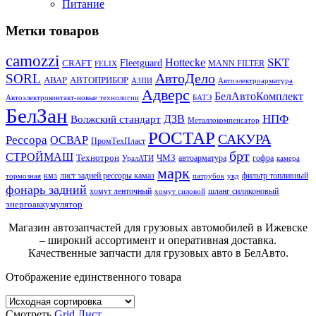
Питание
Метки товаров
camozzi
SKT
Hottecke
CRAFT
Fleetguard
MANN FILTER
FELIX
АвтоДело
SORL
АВАР
АВТОПРИБОР
АЗПИ
Автоэлектроарматура
Адверс
БелАвтоКомплект
Автоэлектроконтакт-новые технологии
БАТЭ
БелЗан
НПФ
ДЗВ
Волжский стандарт
Металлокомпенсатор
РОСТАР
САКУРА
Рессора
ОСВАР
ПромТехПласт
брт
СТРОЙМАШ
Технотрон
ЧМЗ
автоарматура
гофра
УралАТИ
камера
марк
кмз
лист задней рессоры камаз
фильтр топливный
тормозная
патрубок
укд
фонарь задний
хомут ленточный
шланг силиконовый
хомут силовой
энергоаккумулятор
Магазин автозапчастей для грузовых автомобилей в Ижевске
– широкий ассортимент и оперативная доставка.
Качественные запчасти для грузовых авто в БелАвто.
Отображение единственного товара
Смотреть
Grid
Лист