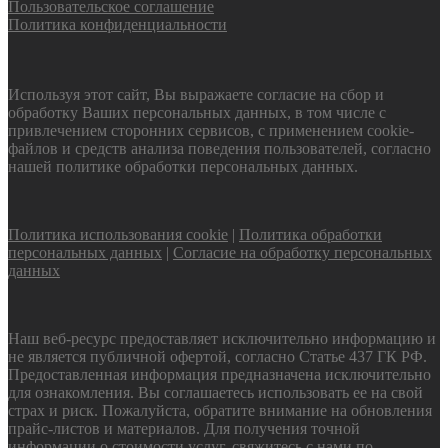
Пользовательское соглашение
Политика конфиденциальности
Используя этот сайт, Вы выражаете согласие на сбор и
обработку Ваших персональных данных, в том числе с
привлечением сторонних сервисов, с применением cookie-
файлов и средств анализа поведения пользователей, согласно
нашей политике обработки персональных данных.
Политика использования cookie
|
Политика обработки
персональных данных
|
Согласие на обработку персональных
данных
Наш веб-ресурс предоставляет исключительно информацию и
не является публичной офертой, согласно Статье 437 ГК РФ.
Предоставленная информация предназначена исключительно
для ознакомления. Вы соглашаетесь использовать ее на свой
страх и риск. Пожалуйста, обратите внимание на обновления
прайс-листов и материалов. Для получения точной
информации о стоимости услуг, свяжитесь с нами по