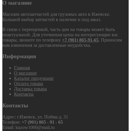
О магазине
Магазин автозапчастей для грузовых авто в Ижевске.
Большой выбор запчастей в наличии и под заказ.
В связи с переоценкой, часть цен на товары может быть
неактуальной. Для уточнения цены на интересующие вас
товары, звоните по телефону
+7 (901) 865-91-65
. Приносим
вам извинения за доставленные неудобства.
Информация
Главная
О магазине
Каталог продукции
Оплата товара
Доставка товара
Контакты
Контакты
Адрес: г.Ижевск, ул. Пойма д. 31
Телефон:
+7 (901) 865 - 91 - 65
Email: kuzow1000@mail.ru