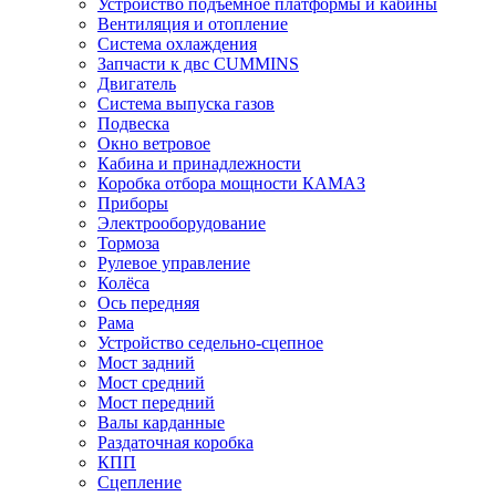
Устройство подъёмное платформы и кабины
Вентиляция и отопление
Система охлаждения
Запчасти к двс CUMMINS
Двигатель
Система выпуска газов
Подвеска
Окно ветровое
Кабина и принадлежности
Коробка отбора мощности КАМАЗ
Приборы
Электрооборудование
Тормоза
Рулевое управление
Колёса
Ось передняя
Рама
Устройство седельно-сцепное
Мост задний
Мост средний
Мост передний
Валы карданные
Раздаточная коробка
КПП
Сцепление