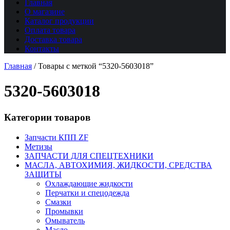
Главная
О магазине
Каталог продукции
Оплата товара
Доставка товара
Контакты
Главная
/
Товары с меткой “5320-5603018”
5320-5603018
Категории товаров
Запчасти КПП ZF
Метизы
ЗАПЧАСТИ ДЛЯ СПЕЦТЕХНИКИ
МАСЛА, АВТОХИМИЯ, ЖИДКОСТИ, СРЕДСТВА
ЗАЩИТЫ
Охлаждающие жидкости
Перчатки и спецодежда
Смазки
Промывки
Омыватель
Масло