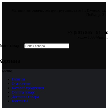
Магазин автозапчастей для грузовых авто | г. Ижевск, ул.
Пойма д. 31
+7 (901) 865 - 91 - 6
kuzow1000@mail.r
оиск товара ...
×
Корзина
Меню
Главная
О магазине
Каталог продукции
Оплата товара
Доставка товара
Контакты