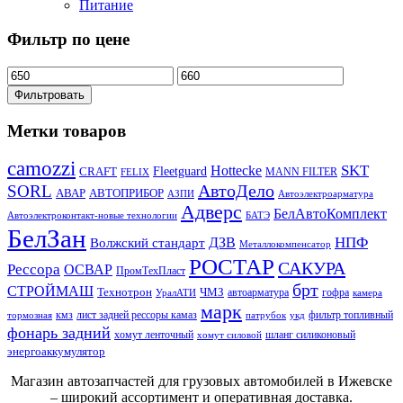
Питание
Фильтр по цене
Фильтровать
Метки товаров
camozzi
SKT
Hottecke
CRAFT
Fleetguard
MANN FILTER
FELIX
АвтоДело
SORL
АВАР
АВТОПРИБОР
АЗПИ
Автоэлектроарматура
Адверс
БелАвтоКомплект
Автоэлектроконтакт-новые технологии
БАТЭ
БелЗан
НПФ
ДЗВ
Волжский стандарт
Металлокомпенсатор
РОСТАР
САКУРА
Рессора
ОСВАР
ПромТехПласт
брт
СТРОЙМАШ
Технотрон
ЧМЗ
автоарматура
гофра
УралАТИ
камера
марк
кмз
лист задней рессоры камаз
фильтр топливный
тормозная
патрубок
укд
фонарь задний
хомут ленточный
шланг силиконовый
хомут силовой
энергоаккумулятор
Магазин автозапчастей для грузовых автомобилей в Ижевске
– широкий ассортимент и оперативная доставка.