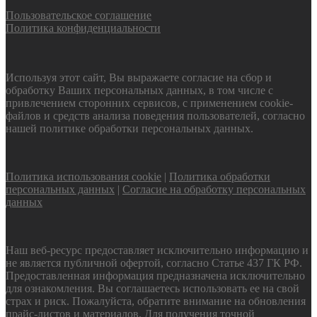
Пользовательское соглашение
Политика конфиденциальности
Используя этот сайт, Вы выражаете согласие на сбор и
обработку Ваших персональных данных, в том числе с
привлечением сторонних сервисов, с применением cookie-
файлов и средств анализа поведения пользователей, согласно
нашей политике обработки персональных данных.
Политика использования cookie
|
Политика обработки
персональных данных
|
Согласие на обработку персональных
данных
Наш веб-ресурс предоставляет исключительно информацию и
не является публичной офертой, согласно Статье 437 ГК РФ.
Предоставленная информация предназначена исключительно
для ознакомления. Вы соглашаетесь использовать ее на свой
страх и риск. Пожалуйста, обратите внимание на обновления
прайс-листов и материалов. Для получения точной