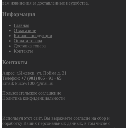
вам извинения за доставленные неудобства.
Информация
Главная
О магазине
Каталог продукции
Оплата товара
Доставка товара
Контакты
Контакты
Адрес: г.Ижевск, ул. Пойма д. 31
Телефон:
+7 (901) 865 - 91 - 65
Email: kuzow1000@mail.ru
Пользовательское соглашение
Политика конфиденциальности
Используя этот сайт, Вы выражаете согласие на сбор и
обработку Ваших персональных данных, в том числе с