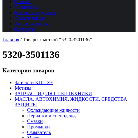
Главная
О магазине
Каталог продукции
Оплата товара
Доставка товара
Контакты
Главная
/
Товары с меткой “5320-3501136”
5320-3501136
Категории товаров
Запчасти КПП ZF
Метизы
ЗАПЧАСТИ ДЛЯ СПЕЦТЕХНИКИ
МАСЛА, АВТОХИМИЯ, ЖИДКОСТИ, СРЕДСТВА
ЗАЩИТЫ
Охлаждающие жидкости
Перчатки и спецодежда
Смазки
Промывки
Омыватель
Масло