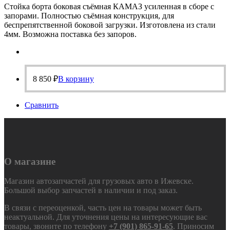
Стойка борта боковая съёмная КАМАЗ усиленная в сборе с
запорами. Полностью съёмная конструкция, для
беспрепятственной боковой загрузки. Изготовлена из стали
4мм. Возможна поставка без запоров.
8 850
₽
В корзину
Сравнить
О магазине
Магазин автозапчастей для грузовых авто в Ижевске.
Большой выбор запчастей в наличии и под заказ.
В связи с переоценкой, часть цен на товары может быть
неактуальной. Для уточнения цены на интересующие вас
товары, звоните по телефону
+7 (901) 865-91-65
. Приносим