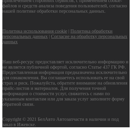
привлечением сторонних сервисов, с применением cookie-
файлов и средств анализа поведения пользователей, согласно
нашей политике обработки персональных данных.
Политика использования cookie
|
Политика обработки
персональных данных
|
Согласие на обработку персональных
данных
Наш веб-ресурс предоставляет исключительно информацию и
не является публичной офертой, согласно Статье 437 ГК РФ.
Предоставленная информация предназначена исключительно
для ознакомления. Вы соглашаетесь использовать ее на свой
страх и риск. Пожалуйста, обратите внимание на обновления
прайс-листов и материалов. Для получения точной
информации о стоимости услуг, свяжитесь с нами по
указанным контактам или для заказа услуг заполните форму
обратной связи.
Copyright © 2021 БелАвто Автозапчасти в наличии и под
заказ в Ижевске.