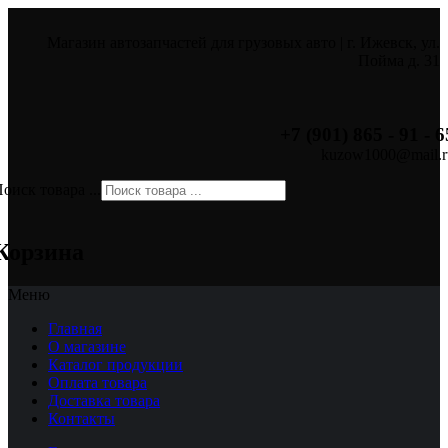
Магазин автозапчастей для грузовых авто | г. Ижевск, ул.
Пойма д. 31
+7 (901) 865 - 91 - 6
kuzow1000@mail.r
оиск товара ...
×
Корзина
Меню
Главная
О магазине
Каталог продукции
Оплата товара
Доставка товара
Контакты