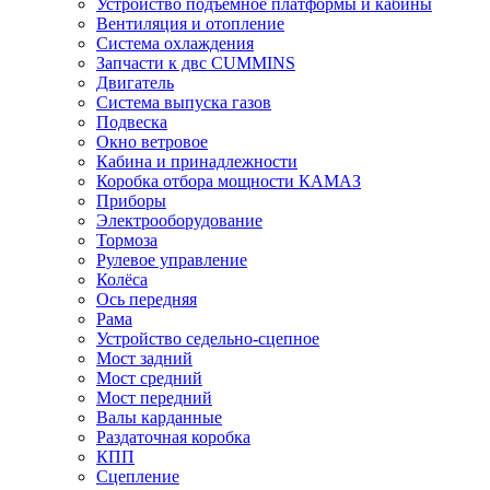
Устройство подъёмное платформы и кабины
Вентиляция и отопление
Система охлаждения
Запчасти к двс CUMMINS
Двигатель
Система выпуска газов
Подвеска
Окно ветровое
Кабина и принадлежности
Коробка отбора мощности КАМАЗ
Приборы
Электрооборудование
Тормоза
Рулевое управление
Колёса
Ось передняя
Рама
Устройство седельно-сцепное
Мост задний
Мост средний
Мост передний
Валы карданные
Раздаточная коробка
КПП
Сцепление