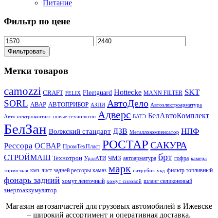
Питание
Фильтр по цене
Фильтровать
Метки товаров
camozzi
SKT
Hottecke
CRAFT
Fleetguard
MANN FILTER
FELIX
АвтоДело
SORL
АВАР
АВТОПРИБОР
АЗПИ
Автоэлектроарматура
Адверс
БелАвтоКомплект
Автоэлектроконтакт-новые технологии
БАТЭ
БелЗан
НПФ
ДЗВ
Волжский стандарт
Металлокомпенсатор
РОСТАР
САКУРА
Рессора
ОСВАР
ПромТехПласт
брт
СТРОЙМАШ
Технотрон
ЧМЗ
автоарматура
гофра
УралАТИ
камера
марк
кмз
лист задней рессоры камаз
фильтр топливный
тормозная
патрубок
укд
фонарь задний
хомут ленточный
шланг силиконовый
хомут силовой
энергоаккумулятор
Магазин автозапчастей для грузовых автомобилей в Ижевске
– широкий ассортимент и оперативная доставка.