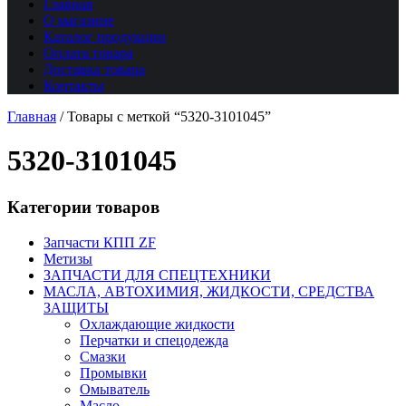
Главная
О магазине
Каталог продукции
Оплата товара
Доставка товара
Контакты
Главная
/
Товары с меткой “5320-3101045”
5320-3101045
Категории товаров
Запчасти КПП ZF
Метизы
ЗАПЧАСТИ ДЛЯ СПЕЦТЕХНИКИ
МАСЛА, АВТОХИМИЯ, ЖИДКОСТИ, СРЕДСТВА
ЗАЩИТЫ
Охлаждающие жидкости
Перчатки и спецодежда
Смазки
Промывки
Омыватель
Масло