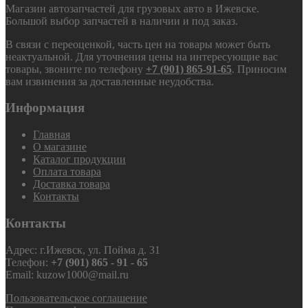
Магазин автозапчастей для грузовых авто в Ижевске.
Большой выбор запчастей в наличии и под заказ.
В связи с переоценкой, часть цен на товары может быть
неактуальной. Для уточнения цены на интересующие вас
товары, звоните по телефону
+7 (901) 865-91-65
. Приносим
вам извинения за доставленные неудобства.
Информация
Главная
О магазине
Каталог продукции
Оплата товара
Доставка товара
Контакты
Контакты
Адрес: г.Ижевск, ул. Пойма д. 31
Телефон:
+7 (901) 865 - 91 - 65
Email: kuzow1000@mail.ru
Пользовательское соглашение