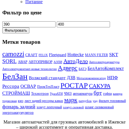
Питание
Фильтр по цене
Фильтровать
Метки товаров
camozzi
SKT
Hottecke
CRAFT
Fleetguard
MANN FILTER
FELIX
АвтоДело
SORL
АВАР
АВТОПРИБОР
АЗПИ
Автоэлектроарматура
Адверс
БелАвтоКомплект
Автоэлектроконтакт-новые технологии
БАТЭ
БелЗан
НПФ
ДЗВ
Волжский стандарт
Металлокомпенсатор
РОСТАР
САКУРА
Рессора
ОСВАР
ПромТехПласт
брт
СТРОЙМАШ
Технотрон
ЧМЗ
автоарматура
гофра
УралАТИ
камера
марк
кмз
лист задней рессоры камаз
фильтр топливный
тормозная
патрубок
укд
фонарь задний
хомут ленточный
шланг силиконовый
хомут силовой
энергоаккумулятор
Магазин автозапчастей для грузовых автомобилей в Ижевске
– широкий ассортимент и оперативная доставка.