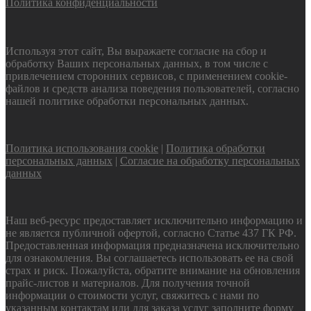
Политика конфиденциальности
Используя этот сайт, Вы выражаете согласие на сбор и
обработку Ваших персональных данных, в том числе с
привлечением сторонних сервисов, с применением cookie-
файлов и средств анализа поведения пользователей, согласно
нашей политике обработки персональных данных.
Политика использования cookie
|
Политика обработки
персональных данных
|
Согласие на обработку персональных
данных
Наш веб-ресурс предоставляет исключительно информацию и
не является публичной офертой, согласно Статье 437 ГК РФ.
Предоставленная информация предназначена исключительно
для ознакомления. Вы соглашаетесь использовать ее на свой
страх и риск. Пожалуйста, обратите внимание на обновления
прайс-листов и материалов. Для получения точной
информации о стоимости услуг, свяжитесь с нами по
указанным контактам или для заказа услуг заполните форму