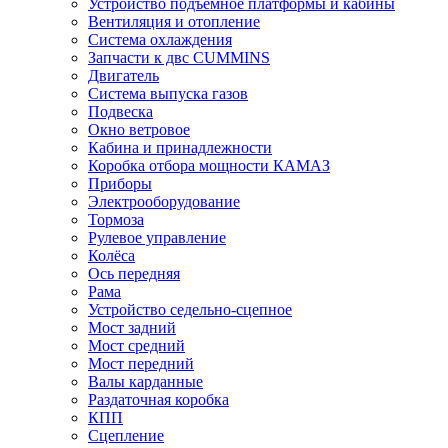
Устройство подъёмное платформы и кабины
Вентиляция и отопление
Система охлаждения
Запчасти к двс CUMMINS
Двигатель
Система выпуска газов
Подвеска
Окно ветровое
Кабина и принадлежности
Коробка отбора мощности КАМАЗ
Приборы
Электрооборудование
Тормоза
Рулевое управление
Колёса
Ось передняя
Рама
Устройство седельно-сцепное
Мост задний
Мост средний
Мост передний
Валы карданные
Раздаточная коробка
КПП
Сцепление