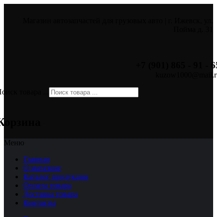
Магазин автозапчастей для грузовых авто | г. Ижевск, ул.
Пойма д. 31
+7 (901) 865 - 91 - 6
kuzow1000@mail.r
оиск товара ...
×
Корзина
Меню
Главная
О магазине
Каталог продукции
Оплата товара
Доставка товара
Контакты