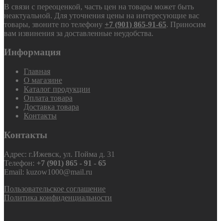
В связи с переоценкой, часть цен на товары может быть
неактуальной. Для уточнения цены на интересующие вас
товары, звоните по телефону
+7 (901) 865-91-65
. Приносим
вам извинения за доставленные неудобства.
Информация
Главная
О магазине
Каталог продукции
Оплата товара
Доставка товара
Контакты
Контакты
Адрес: г.Ижевск, ул. Пойма д. 31
Телефон:
+7 (901) 865 - 91 - 65
Email: kuzow1000@mail.ru
Пользовательское соглашение
Политика конфиденциальности