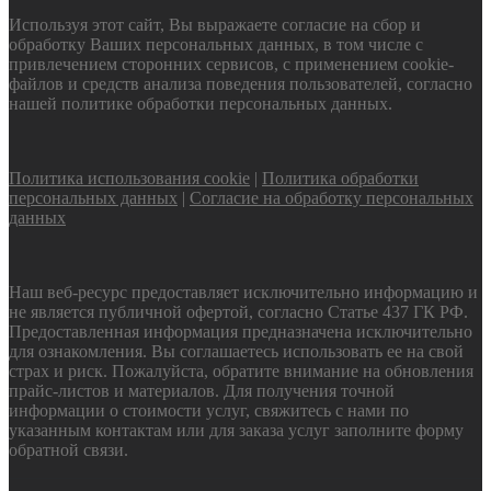
Используя этот сайт, Вы выражаете согласие на сбор и
обработку Ваших персональных данных, в том числе с
привлечением сторонних сервисов, с применением cookie-
файлов и средств анализа поведения пользователей, согласно
нашей политике обработки персональных данных.
Политика использования cookie
|
Политика обработки
персональных данных
|
Согласие на обработку персональных
данных
Наш веб-ресурс предоставляет исключительно информацию и
не является публичной офертой, согласно Статье 437 ГК РФ.
Предоставленная информация предназначена исключительно
для ознакомления. Вы соглашаетесь использовать ее на свой
страх и риск. Пожалуйста, обратите внимание на обновления
прайс-листов и материалов. Для получения точной
информации о стоимости услуг, свяжитесь с нами по
указанным контактам или для заказа услуг заполните форму
обратной связи.