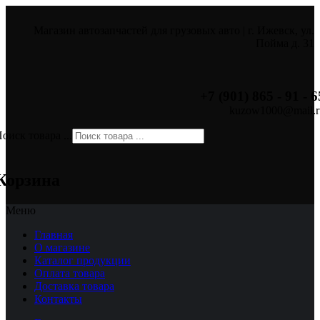
Магазин автозапчастей для грузовых авто | г. Ижевск, ул.
Пойма д. 31
+7 (901) 865 - 91 - 6
kuzow1000@mail.r
оиск товара ...
×
Корзина
Меню
Главная
О магазине
Каталог продукции
Оплата товара
Доставка товара
Контакты