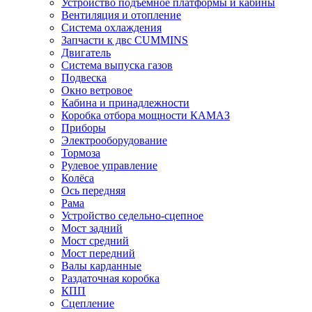
Устройство подъёмное платформы и кабины
Вентиляция и отопление
Система охлаждения
Запчасти к двс CUMMINS
Двигатель
Система выпуска газов
Подвеска
Окно ветровое
Кабина и принадлежности
Коробка отбора мощности КАМАЗ
Приборы
Электрооборудование
Тормоза
Рулевое управление
Колёса
Ось передняя
Рама
Устройство седельно-сцепное
Мост задний
Мост средний
Мост передний
Валы карданные
Раздаточная коробка
КПП
Сцепление