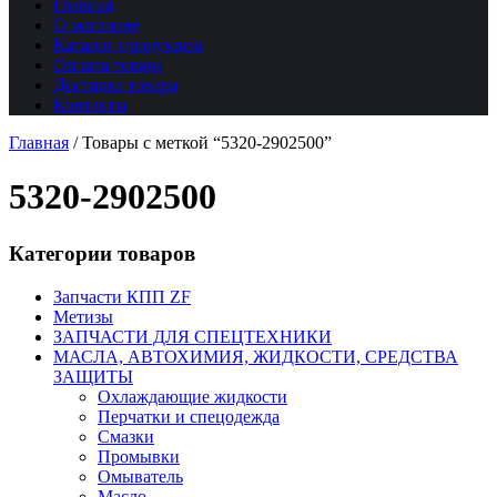
Главная
О магазине
Каталог продукции
Оплата товара
Доставка товара
Контакты
Главная
/
Товары с меткой “5320-2902500”
5320-2902500
Категории товаров
Запчасти КПП ZF
Метизы
ЗАПЧАСТИ ДЛЯ СПЕЦТЕХНИКИ
МАСЛА, АВТОХИМИЯ, ЖИДКОСТИ, СРЕДСТВА
ЗАЩИТЫ
Охлаждающие жидкости
Перчатки и спецодежда
Смазки
Промывки
Омыватель
Масло