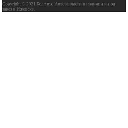
Copyright © 2021 БелАвто Автозапчасти в наличии и под
заказ в Ижевске.