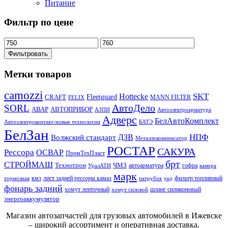
Питание
Фильтр по цене
Фильтровать
Метки товаров
camozzi
SKT
Hottecke
CRAFT
Fleetguard
MANN FILTER
FELIX
АвтоДело
SORL
АВАР
АВТОПРИБОР
АЗПИ
Автоэлектроарматура
Адверс
БелАвтоКомплект
Автоэлектроконтакт-новые технологии
БАТЭ
БелЗан
НПФ
ДЗВ
Волжский стандарт
Металлокомпенсатор
РОСТАР
САКУРА
Рессора
ОСВАР
ПромТехПласт
брт
СТРОЙМАШ
Технотрон
ЧМЗ
автоарматура
гофра
УралАТИ
камера
марк
кмз
лист задней рессоры камаз
фильтр топливный
тормозная
патрубок
укд
фонарь задний
хомут ленточный
шланг силиконовый
хомут силовой
энергоаккумулятор
Магазин автозапчастей для грузовых автомобилей в Ижевске
– широкий ассортимент и оперативная доставка.