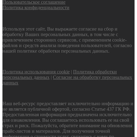
Пользовательское соглашение
Политика конфиденциальности
Используя этот сайт, Вы выражаете согласие на сбор и
обработку Ваших персональных данных, в том числе с
привлечением сторонних сервисов, с применением cookie-
файлов и средств анализа поведения пользователей, согласно
нашей политике обработки персональных данных.
Политика использования cookie
|
Политика обработки
персональных данных
|
Согласие на обработку персональных
данных
Наш веб-ресурс предоставляет исключительно информацию и
не является публичной офертой, согласно Статье 437 ГК РФ.
Предоставленная информация предназначена исключительно
для ознакомления. Вы соглашаетесь использовать ее на свой
страх и риск. Пожалуйста, обратите внимание на обновления
прайс-листов и материалов. Для получения точной
информации о стоимости услуг, свяжитесь с нами по