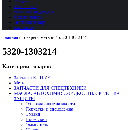
Главная
О магазине
Каталог продукции
Оплата товара
Доставка товара
Контакты
Главная
/
Товары с меткой “5320-1303214”
5320-1303214
Категории товаров
Запчасти КПП ZF
Метизы
ЗАПЧАСТИ ДЛЯ СПЕЦТЕХНИКИ
МАСЛА, АВТОХИМИЯ, ЖИДКОСТИ, СРЕДСТВА
ЗАЩИТЫ
Охлаждающие жидкости
Перчатки и спецодежда
Смазки
Промывки
Омыватель
Масло