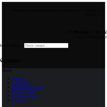
Магазин автозапчастей для грузовых авто | г. Ижевск, ул.
Пойма д. 31
+7 (901) 865 - 91 - 6
kuzow1000@mail.r
оиск товара ...
×
Корзина
Меню
Главная
О магазине
Каталог продукции
Оплата товара
Доставка товара
Контакты