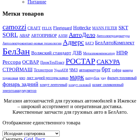
Питание
Метки товаров
camozzi
SKT
Hottecke
CRAFT
Fleetguard
MANN FILTER
FELIX
АвтоДело
SORL
АВАР
АВТОПРИБОР
АЗПИ
Автоэлектроарматура
Адверс
БелАвтоКомплект
Автоэлектроконтакт-новые технологии
БАТЭ
БелЗан
НПФ
ДЗВ
Волжский стандарт
Металлокомпенсатор
РОСТАР
САКУРА
Рессора
ОСВАР
ПромТехПласт
брт
СТРОЙМАШ
Технотрон
ЧМЗ
автоарматура
гофра
УралАТИ
камера
марк
кмз
лист задней рессоры камаз
фильтр топливный
тормозная
патрубок
укд
фонарь задний
хомут ленточный
шланг силиконовый
хомут силовой
энергоаккумулятор
Магазин автозапчастей для грузовых автомобилей в Ижевске
– широкий ассортимент и оперативная доставка.
Качественные запчасти для грузовых авто в БелАвто.
Отображение единственного товара
Смотреть
Grid
Лист