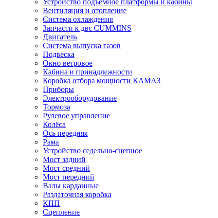
Устройство подъёмное платформы и кабины
Вентиляция и отопление
Система охлаждения
Запчасти к двс CUMMINS
Двигатель
Система выпуска газов
Подвеска
Окно ветровое
Кабина и принадлежности
Коробка отбора мощности КАМАЗ
Приборы
Электрооборудование
Тормоза
Рулевое управление
Колёса
Ось передняя
Рама
Устройство седельно-сцепное
Мост задний
Мост средний
Мост передний
Валы карданные
Раздаточная коробка
КПП
Сцепление