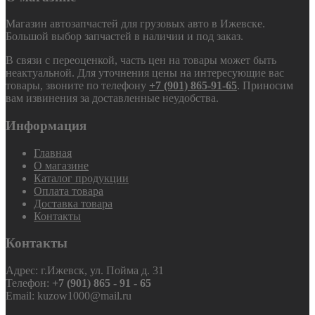
Магазин автозапчастей для грузовых авто в Ижевске.
Большой выбор запчастей в наличии и под заказ.
В связи с переоценкой, часть цен на товары может быть
неактуальной. Для уточнения цены на интересующие вас
товары, звоните по телефону
+7 (901) 865-91-65
. Приносим
вам извинения за доставленные неудобства.
Информация
Главная
О магазине
Каталог продукции
Оплата товара
Доставка товара
Контакты
Контакты
Адрес: г.Ижевск, ул. Пойма д. 31
Телефон:
+7 (901) 865 - 91 - 65
Email: kuzow1000@mail.ru