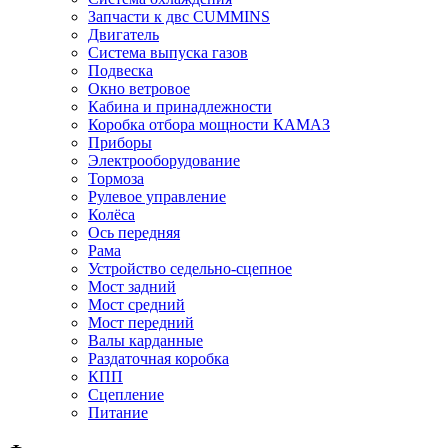
Запчасти к двс CUMMINS
Двигатель
Система выпуска газов
Подвеска
Окно ветровое
Кабина и принадлежности
Коробка отбора мощности КАМАЗ
Приборы
Электрооборудование
Тормоза
Рулевое управление
Колёса
Ось передняя
Рама
Устройство седельно-сцепное
Мост задний
Мост средний
Мост передний
Валы карданные
Раздаточная коробка
КПП
Сцепление
Питание