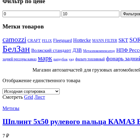
Фильтр по цене
Фильтро
Метки товаров
camozzi
SO
SKT
Hottecke
CRAFT
Fleetguard
MANN FILTER
FELIX
БелЗан
НПФ Ресс
ДЗВ
Волжский стандарт
Металлокомпенсатор
марк
фонарь задни
задней рессоры камаз
фильтр топливный
патрубок
укд
Магазин автозапчастей для грузовых автомобилей
Отображение единственного товара
Смотреть
Grid
Лист
Метизы
Шплинт 5х50 рулевого пальца КАМАЗ 
7
₽