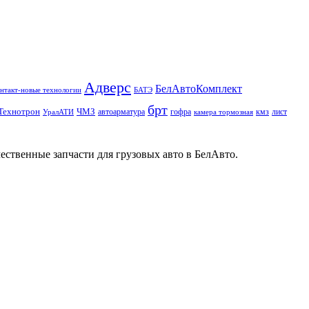
Адверс
БелАвтоКомплект
нтакт-новые технологии
БАТЭ
брт
Технотрон
ЧМЗ
автоарматура
гофра
кмз
лист
УралАТИ
камера тормозная
ественные запчасти для грузовых авто в БелАвто.