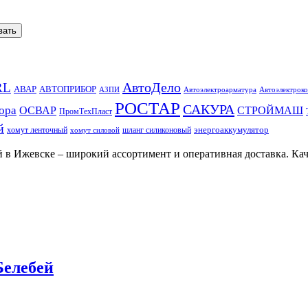
вать
АвтоДело
RL
АВАР
АВТОПРИБОР
АЗПИ
Автоэлектроарматура
Автоэлектроко
РОСТАР
САКУРА
ора
ОСВАР
СТРОЙМАШ
ПромТехПласт
й
энергоаккумулятор
хомут ленточный
шланг силиконовый
хомут силовой
 в Ижевске – широкий ассортимент и оперативная доставка. Кач
Белебей