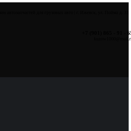
ин автозапчастей для грузовых авто | г. Ижевск, ул. Пойма д. 31
+7 (901) 865 - 91 - 6
kuzow1000@mail.r