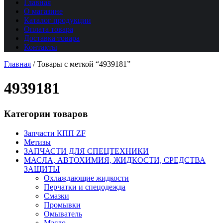
Главная
О магазине
Каталог продукции
Оплата товара
Доставка товара
Контакты
Главная
/
Товары с меткой “4939181”
4939181
Категории товаров
Запчасти КПП ZF
Метизы
ЗАПЧАСТИ ДЛЯ СПЕЦТЕХНИКИ
МАСЛА, АВТОХИМИЯ, ЖИДКОСТИ, СРЕДСТВА
ЗАЩИТЫ
Охлаждающие жидкости
Перчатки и спецодежда
Смазки
Промывки
Омыватель
Масло