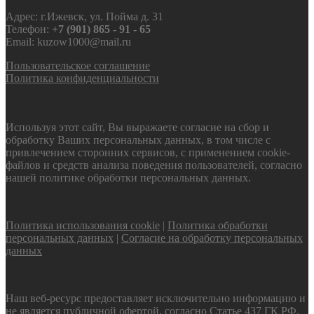
Адрес: г.Ижевск, ул. Пойма д. 31
Телефон:
+7 (901) 865 - 91 - 65
Email: kuzow1000@mail.ru
Пользовательское соглашение
Политика конфиденциальности
Используя этот сайт, Вы выражаете согласие на сбор и
обработку Ваших персональных данных, в том числе с
привлечением сторонних сервисов, с применением cookie-
файлов и средств анализа поведения пользователей, согласно
нашей политике обработки персональных данных.
Политика использования cookie
|
Политика обработки
персональных данных
|
Согласие на обработку персональных
данных
Наш веб-ресурс предоставляет исключительно информацию и
не является публичной офертой, согласно Статье 437 ГК РФ.