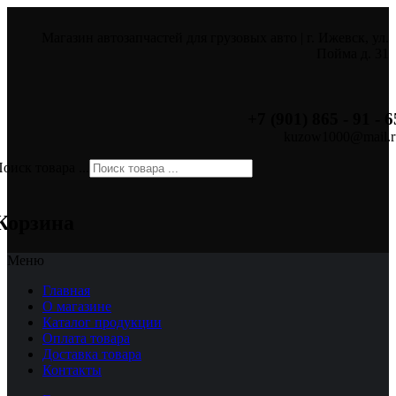
Магазин автозапчастей для грузовых авто | г. Ижевск, ул.
Пойма д. 31
+7 (901) 865 - 91 - 6
kuzow1000@mail.r
оиск товара ...
×
Корзина
Меню
Главная
О магазине
Каталог продукции
Оплата товара
Доставка товара
Контакты