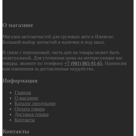
О магазине
Магазин автозапчастей для грузовых авто в Ижевске.
Большой выбор запчастей в наличии и под заказ.
В связи с переоценкой, часть цен на товары может быть
неактуальной. Для уточнения цены на интересующие вас
товары, звоните по телефону
+7 (901) 865-91-65
. Приносим
вам извинения за доставленные неудобства.
Информация
Главная
О магазине
Каталог продукции
Оплата товара
Доставка товара
Контакты
Контакты