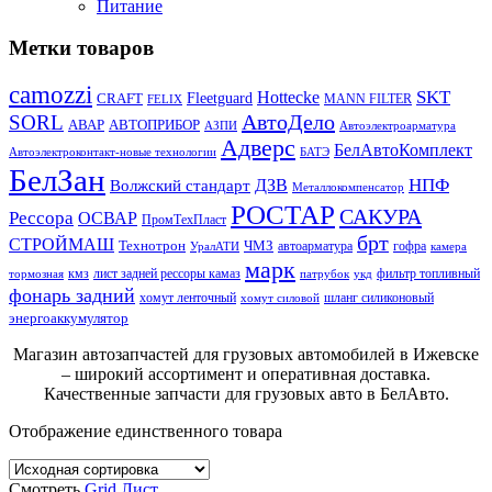
Питание
Метки товаров
camozzi
SKT
Hottecke
CRAFT
Fleetguard
MANN FILTER
FELIX
АвтоДело
SORL
АВАР
АВТОПРИБОР
АЗПИ
Автоэлектроарматура
Адверс
БелАвтоКомплект
Автоэлектроконтакт-новые технологии
БАТЭ
БелЗан
НПФ
ДЗВ
Волжский стандарт
Металлокомпенсатор
РОСТАР
САКУРА
Рессора
ОСВАР
ПромТехПласт
брт
СТРОЙМАШ
Технотрон
ЧМЗ
автоарматура
гофра
УралАТИ
камера
марк
кмз
лист задней рессоры камаз
фильтр топливный
тормозная
патрубок
укд
фонарь задний
хомут ленточный
шланг силиконовый
хомут силовой
энергоаккумулятор
Магазин автозапчастей для грузовых автомобилей в Ижевске
– широкий ассортимент и оперативная доставка.
Качественные запчасти для грузовых авто в БелАвто.
Отображение единственного товара
Смотреть
Grid
Лист