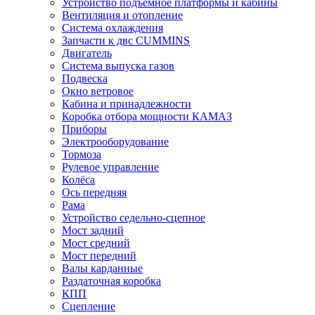
Устройство подъёмное платформы и кабины
Вентиляция и отопление
Система охлаждения
Запчасти к двс CUMMINS
Двигатель
Система выпуска газов
Подвеска
Окно ветровое
Кабина и принадлежности
Коробка отбора мощности КАМАЗ
Приборы
Электрооборудование
Тормоза
Рулевое управление
Колёса
Ось передняя
Рама
Устройство седельно-сцепное
Мост задний
Мост средний
Мост передний
Валы карданные
Раздаточная коробка
КПП
Сцепление