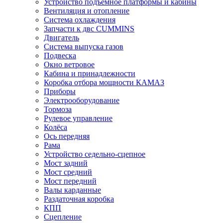
Устройство подъёмное платформы и кабины
Вентиляция и отопление
Система охлаждения
Запчасти к двс CUMMINS
Двигатель
Система выпуска газов
Подвеска
Окно ветровое
Кабина и принадлежности
Коробка отбора мощности КАМАЗ
Приборы
Электрооборудование
Тормоза
Рулевое управление
Колёса
Ось передняя
Рама
Устройство седельно-сцепное
Мост задний
Мост средний
Мост передний
Валы карданные
Раздаточная коробка
КПП
Сцепление