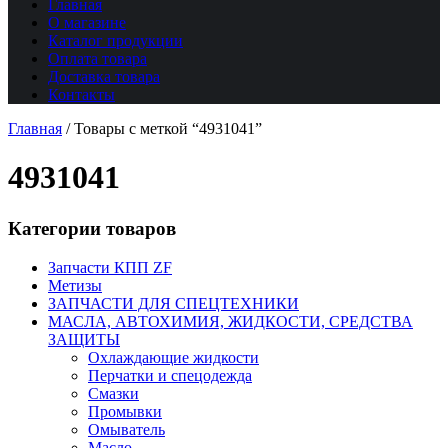
Главная
О магазине
Каталог продукции
Оплата товара
Доставка товара
Контакты
Главная
/
Товары с меткой “4931041”
4931041
Категории товаров
Запчасти КПП ZF
Метизы
ЗАПЧАСТИ ДЛЯ СПЕЦТЕХНИКИ
МАСЛА, АВТОХИМИЯ, ЖИДКОСТИ, СРЕДСТВА
ЗАЩИТЫ
Охлаждающие жидкости
Перчатки и спецодежда
Смазки
Промывки
Омыватель
Масло