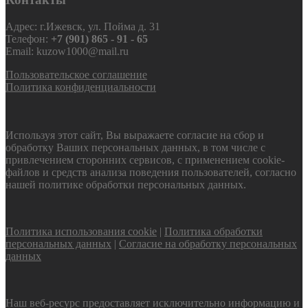
Адрес: г.Ижевск, ул. Пойма д. 31
Телефон:
+7 (901) 865 - 91 - 65
Email: kuzow1000@mail.ru
Пользовательское соглашение
Политика конфиденциальности
Используя этот сайт, Вы выражаете согласие на сбор и
обработку Ваших персональных данных, в том числе с
привлечением сторонних сервисов, с применением cookie-
файлов и средств анализа поведения пользователей, согласно
нашей политике обработки персональных данных.
Политика использования cookie
|
Политика обработки
персональных данных
|
Согласие на обработку персональных
данных
Наш веб-ресурс предоставляет исключительно информацию и