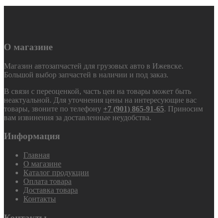
О магазине
Магазин автозапчастей для грузовых авто в Ижевске.
Большой выбор запчастей в наличии и под заказ.
В связи с переоценкой, часть цен на товары может быть
неактуальной. Для уточнения цены на интересующие вас
товары, звоните по телефону
+7 (901) 865-91-65
. Приносим
вам извинения за доставленные неудобства.
Информация
Главная
О магазине
Каталог продукции
Оплата товара
Доставка товара
Контакты
Контакты