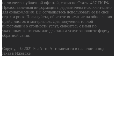
не является публичной офертой, согласно Статье 437 ГК РФ.
Предоставленная информация предназначена исключительно
для ознакомления. Вы соглашаетесь использовать ее на свой
страх и риск. Пожалуйста, обратите внимание на обновления
прайс-листов и материалов. Для получения точной
информации о стоимости услуг, свяжитесь с нами по
указанным контактам или для заказа услуг заполните форму
обратной связи.
Copyright © 2021 БелАвто Автозапчасти в наличии и под
заказ в Ижевске.