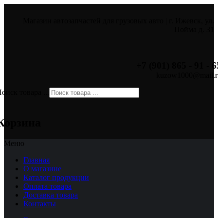
Магазин автозапчастей для грузовых авто | г. Ижевск, ул.
Пойма д. 31
+7 (901) 865 - 91 - 6
kuzow1000@mail.r
оиск товара ...
×
Корзина
Меню
Главная
О магазине
Каталог продукции
Оплата товара
Доставка товара
Контакты