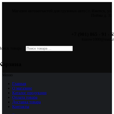
Магазин автозапчастей для грузовых авто | г. Ижевск, ул.
Пойма д. 31
+7 (901) 865 - 91 - 6
kuzow1000@mail.r
оиск товара ...
×
Корзина
Меню
Главная
О магазине
Каталог продукции
Оплата товара
Доставка товара
Контакты