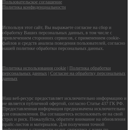
Пользовательское соглашение
Политика конфиденциальности
Используя этот сайт, Вы выражаете согласие на сбор и
обработку Ваших персональных данных, в том числе с
привлечением сторонних сервисов, с применением cookie-
файлов и средств анализа поведения пользователей, согласно
нашей политике обработки персональных данных.
Политика использования cookie
|
Политика обработки
персональных данных
|
Согласие на обработку персональных
данных
Наш веб-ресурс предоставляет исключительно информацию и
не является публичной офертой, согласно Статье 437 ГК РФ.
Предоставленная информация предназначена исключительно
для ознакомления. Вы соглашаетесь использовать ее на свой
страх и риск. Пожалуйста, обратите внимание на обновления
прайс-листов и материалов. Для получения точной
информации о стоимости услуг, свяжитесь с нами по