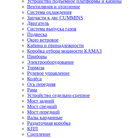
Устройство подъёмное платформы и кабины
Вентиляция и отопление
Система охлаждения
Запчасти к двс CUMMINS
Двигатель
Система выпуска газов
Подвеска
Окно ветровое
Кабина и принадлежности
Коробка отбора мощности КАМАЗ
Приборы
Электрооборудование
Тормоза
Рулевое управление
Колёса
Ось передняя
Рама
Устройство седельно-сцепное
Мост задний
Мост средний
Мост передний
Валы карданные
Раздаточная коробка
КПП
Сцепление