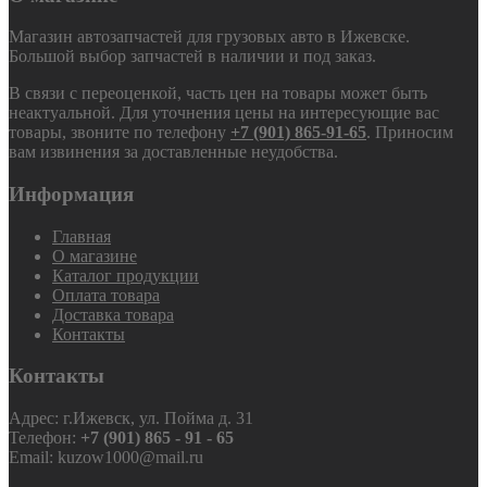
Магазин автозапчастей для грузовых авто в Ижевске.
Большой выбор запчастей в наличии и под заказ.
В связи с переоценкой, часть цен на товары может быть
неактуальной. Для уточнения цены на интересующие вас
товары, звоните по телефону
+7 (901) 865-91-65
. Приносим
вам извинения за доставленные неудобства.
Информация
Главная
О магазине
Каталог продукции
Оплата товара
Доставка товара
Контакты
Контакты
Адрес: г.Ижевск, ул. Пойма д. 31
Телефон:
+7 (901) 865 - 91 - 65
Email: kuzow1000@mail.ru