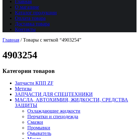
Главная
О магазине
Каталог продукции
Оплата товара
Доставка товара
Контакты
Главная
/
Товары с меткой “4903254”
4903254
Категории товаров
Запчасти КПП ZF
Метизы
ЗАПЧАСТИ ДЛЯ СПЕЦТЕХНИКИ
МАСЛА, АВТОХИМИЯ, ЖИДКОСТИ, СРЕДСТВА
ЗАЩИТЫ
Охлаждающие жидкости
Перчатки и спецодежда
Смазки
Промывки
Омыватель
Масло