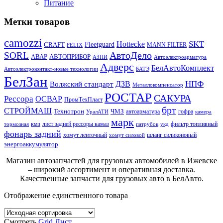
Питание
Метки товаров
camozzi
SKT
Hottecke
CRAFT
Fleetguard
MANN FILTER
FELIX
АвтоДело
SORL
АВАР
АВТОПРИБОР
АЗПИ
Автоэлектроарматура
Адверс
БелАвтоКомплект
Автоэлектроконтакт-новые технологии
БАТЭ
БелЗан
НПФ
ДЗВ
Волжский стандарт
Металлокомпенсатор
РОСТАР
САКУРА
Рессора
ОСВАР
ПромТехПласт
брт
СТРОЙМАШ
Технотрон
ЧМЗ
автоарматура
гофра
УралАТИ
камера
марк
кмз
лист задней рессоры камаз
фильтр топливный
тормозная
патрубок
укд
фонарь задний
хомут ленточный
шланг силиконовый
хомут силовой
энергоаккумулятор
Магазин автозапчастей для грузовых автомобилей в Ижевске
– широкий ассортимент и оперативная доставка.
Качественные запчасти для грузовых авто в БелАвто.
Отображение единственного товара
Смотреть
Grid
Лист