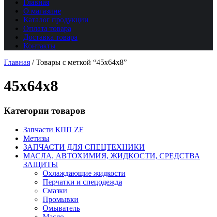
Главная
О магазине
Каталог продукции
Оплата товара
Доставка товара
Контакты
Главная
/
Товары с меткой “45х64х8”
45х64х8
Категории товаров
Запчасти КПП ZF
Метизы
ЗАПЧАСТИ ДЛЯ СПЕЦТЕХНИКИ
МАСЛА, АВТОХИМИЯ, ЖИДКОСТИ, СРЕДСТВА
ЗАЩИТЫ
Охлаждающие жидкости
Перчатки и спецодежда
Смазки
Промывки
Омыватель
Масло