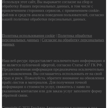
Используя этот сайт, Вы выражаете согласие на сбор и
обработку Ваших персональных данных, в том числе с
привлечением сторонних сервисов, с применением cookie-
файлов и средств анализа поведения пользователей, согласно
нашей политике обработки персональных данных.
Политика использования cookie
|
Политика обработки
персональных данных
|
Согласие на обработку персональных
данных
Наш веб-ресурс предоставляет исключительно информацию и
не является публичной офертой, согласно Статье 437 ГК РФ.
Предоставленная информация предназначена исключительно
для ознакомления. Вы соглашаетесь использовать ее на свой
страх и риск. Пожалуйста, обратите внимание на обновления
прайс-листов и материалов. Для получения точной
информации о стоимости услуг, свяжитесь с нами по
указанным контактам или для заказа услуг заполните форму
обратной связи.
Copyright © 2021 БелАвто Автозапчасти в наличии и под