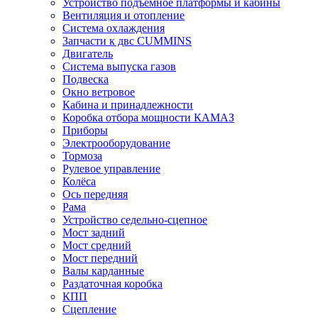
Устройство подъёмное платформы и кабины
Вентиляция и отопление
Система охлаждения
Запчасти к двс CUMMINS
Двигатель
Система выпуска газов
Подвеска
Окно ветровое
Кабина и принадлежности
Коробка отбора мощности КАМАЗ
Приборы
Электрооборудование
Тормоза
Рулевое управление
Колёса
Ось передняя
Рама
Устройство седельно-сцепное
Мост задний
Мост средний
Мост передний
Валы карданные
Раздаточная коробка
КПП
Сцепление