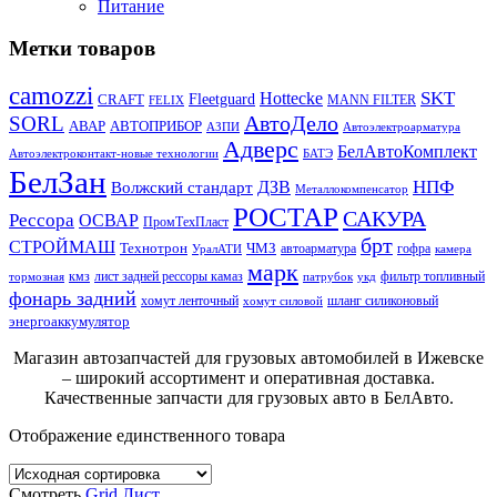
Питание
Метки товаров
camozzi
SKT
Hottecke
CRAFT
Fleetguard
MANN FILTER
FELIX
АвтоДело
SORL
АВАР
АВТОПРИБОР
АЗПИ
Автоэлектроарматура
Адверс
БелАвтоКомплект
Автоэлектроконтакт-новые технологии
БАТЭ
БелЗан
НПФ
ДЗВ
Волжский стандарт
Металлокомпенсатор
РОСТАР
САКУРА
Рессора
ОСВАР
ПромТехПласт
брт
СТРОЙМАШ
Технотрон
ЧМЗ
автоарматура
гофра
УралАТИ
камера
марк
кмз
лист задней рессоры камаз
фильтр топливный
тормозная
патрубок
укд
фонарь задний
хомут ленточный
шланг силиконовый
хомут силовой
энергоаккумулятор
Магазин автозапчастей для грузовых автомобилей в Ижевске
– широкий ассортимент и оперативная доставка.
Качественные запчасти для грузовых авто в БелАвто.
Отображение единственного товара
Смотреть
Grid
Лист