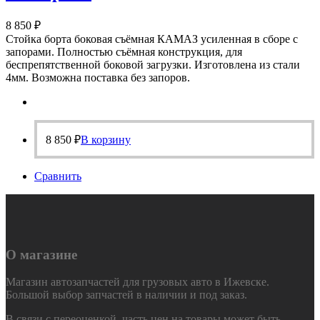
8 850
₽
Стойка борта боковая съёмная КАМАЗ усиленная в сборе с
запорами. Полностью съёмная конструкция, для
беспрепятственной боковой загрузки. Изготовлена из стали
4мм. Возможна поставка без запоров.
8 850
₽
В корзину
Сравнить
О магазине
Магазин автозапчастей для грузовых авто в Ижевске.
Большой выбор запчастей в наличии и под заказ.
В связи с переоценкой, часть цен на товары может быть