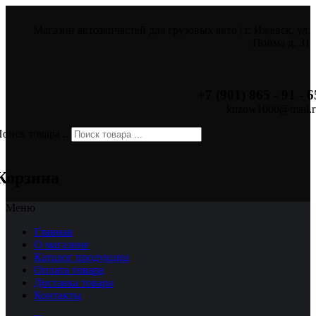
Магазин автозапчастей для грузовых авто | г. Ижевск, ул.
Пойма д. 31
+7 (901) 865 - 91 - 6
kuzow1000@mail.r
оиск товара ...
×
Корзина
Меню
Главная
О магазине
Каталог продукции
Оплата товара
Доставка товара
Контакты