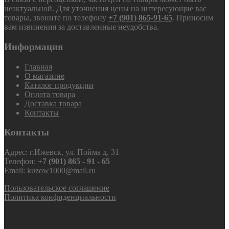
неактуальной. Для уточнения цены на интересующие вас
товары, звоните по телефону
+7 (901) 865-91-65
. Приносим
вам извинения за доставленные неудобства.
Информация
Главная
О магазине
Каталог продукции
Оплата товара
Доставка товара
Контакты
Контакты
Адрес: г.Ижевск, ул. Пойма д. 31
Телефон:
+7 (901) 865 - 91 - 65
Email: kuzow1000@mail.ru
Пользовательское соглашение
Политика конфиденциальности