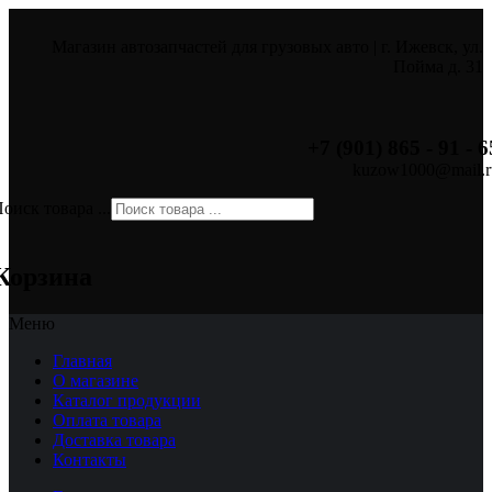
Магазин автозапчастей для грузовых авто | г. Ижевск, ул.
Пойма д. 31
+7 (901) 865 - 91 - 6
kuzow1000@mail.r
оиск товара ...
×
Корзина
Меню
Главная
О магазине
Каталог продукции
Оплата товара
Доставка товара
Контакты