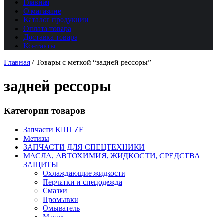
Главная
О магазине
Каталог продукции
Оплата товара
Доставка товара
Контакты
Главная
/
Товары с меткой “задней рессоры”
задней рессоры
Категории товаров
Запчасти КПП ZF
Метизы
ЗАПЧАСТИ ДЛЯ СПЕЦТЕХНИКИ
МАСЛА, АВТОХИМИЯ, ЖИДКОСТИ, СРЕДСТВА
ЗАЩИТЫ
Охлаждающие жидкости
Перчатки и спецодежда
Смазки
Промывки
Омыватель
Масло