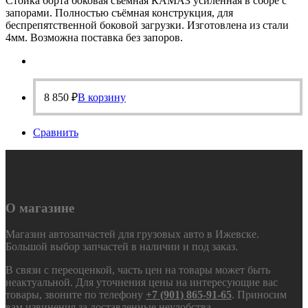
Стойка борта боковая съёмная КАМАЗ усиленная в сборе с
запорами. Полностью съёмная конструкция, для
беспрепятственной боковой загрузки. Изготовлена из стали
4мм. Возможна поставка без запоров.
8 850
₽
В корзину
Сравнить
О магазине
Магазин автозапчастей для грузовых авто в Ижевске.
Большой выбор запчастей в наличии и под заказ.
В связи с переоценкой, часть цен на товары может быть
неактуальной. Для уточнения цены на интересующие вас
товары, звоните по телефону
+7 (901) 865-91-65
. Приносим
вам извинения за доставленные неудобства.