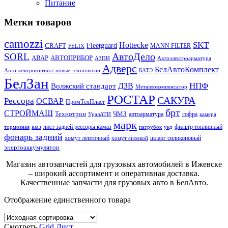
Питание
Метки товаров
camozzi
SKT
Hottecke
CRAFT
Fleetguard
MANN FILTER
FELIX
АвтоДело
SORL
АВАР
АВТОПРИБОР
АЗПИ
Автоэлектроарматура
Адверс
БелАвтоКомплект
Автоэлектроконтакт-новые технологии
БАТЭ
БелЗан
НПФ
ДЗВ
Волжский стандарт
Металлокомпенсатор
РОСТАР
САКУРА
Рессора
ОСВАР
ПромТехПласт
брт
СТРОЙМАШ
Технотрон
ЧМЗ
автоарматура
гофра
УралАТИ
камера
марк
кмз
лист задней рессоры камаз
фильтр топливный
тормозная
патрубок
укд
фонарь задний
хомут ленточный
шланг силиконовый
хомут силовой
энергоаккумулятор
Магазин автозапчастей для грузовых автомобилей в Ижевске
– широкий ассортимент и оперативная доставка.
Качественные запчасти для грузовых авто в БелАвто.
Отображение единственного товара
Смотреть
Grid
Лист