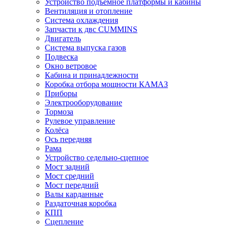
Устройство подъёмное платформы и кабины
Вентиляция и отопление
Система охлаждения
Запчасти к двс CUMMINS
Двигатель
Система выпуска газов
Подвеска
Окно ветровое
Кабина и принадлежности
Коробка отбора мощности КАМАЗ
Приборы
Электрооборудование
Тормоза
Рулевое управление
Колёса
Ось передняя
Рама
Устройство седельно-сцепное
Мост задний
Мост средний
Мост передний
Валы карданные
Раздаточная коробка
КПП
Сцепление