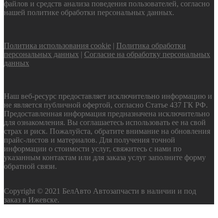
файлов и средств анализа поведения пользователей, согласно
нашей политике обработки персональных данных.
Политика использования cookie
|
Политика обработки
персональных данных
|
Согласие на обработку персональных
данных
Наш веб-ресурс предоставляет исключительно информацию и
не является публичной офертой, согласно Статье 437 ГК РФ.
Предоставленная информация предназначена исключительно
для ознакомления. Вы соглашаетесь использовать ее на свой
страх и риск. Пожалуйста, обратите внимание на обновления
прайс-листов и материалов. Для получения точной
информации о стоимости услуг, свяжитесь с нами по
указанным контактам или для заказа услуг заполните форму
обратной связи.
Copyright © 2021 БелАвто Автозапчасти в наличии и под
заказ в Ижевске.