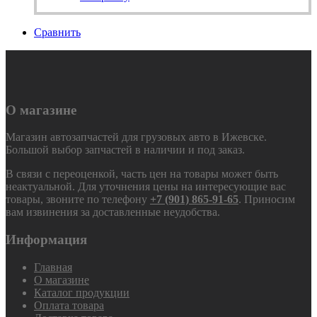
Сравнить
О магазине
Магазин автозапчастей для грузовых авто в Ижевске.
Большой выбор запчастей в наличии и под заказ.
В связи с переоценкой, часть цен на товары может быть
неактуальной. Для уточнения цены на интересующие вас
товары, звоните по телефону
+7 (901) 865-91-65
. Приносим
вам извинения за доставленные неудобства.
Информация
Главная
О магазине
Каталог продукции
Оплата товара