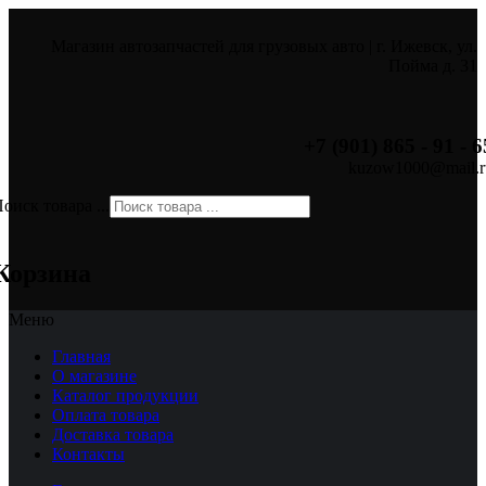
Магазин автозапчастей для грузовых авто | г. Ижевск, ул.
Пойма д. 31
+7 (901) 865 - 91 - 6
kuzow1000@mail.r
оиск товара ...
×
Корзина
Меню
Главная
О магазине
Каталог продукции
Оплата товара
Доставка товара
Контакты