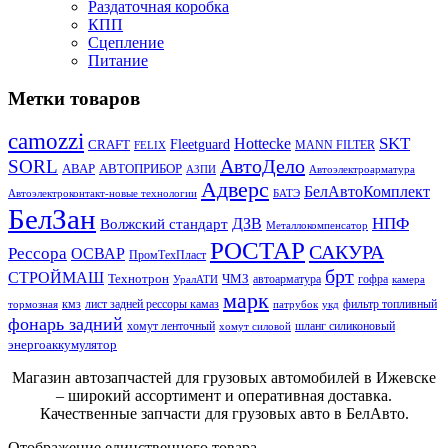
Раздаточная коробка
КПП
Сцепление
Питание
Метки товаров
camozzi
SKT
Hottecke
CRAFT
Fleetguard
MANN FILTER
FELIX
АвтоДело
SORL
АВАР
АВТОПРИБОР
АЗПИ
Автоэлектроарматура
Адверс
БелАвтоКомплект
Автоэлектроконтакт-новые технологии
БАТЭ
БелЗан
НПФ
ДЗВ
Волжский стандарт
Металлокомпенсатор
РОСТАР
САКУРА
Рессора
ОСВАР
ПромТехПласт
брт
СТРОЙМАШ
Технотрон
ЧМЗ
автоарматура
гофра
УралАТИ
камера
марк
кмз
лист задней рессоры камаз
фильтр топливный
тормозная
патрубок
укд
фонарь задний
хомут ленточный
шланг силиконовый
хомут силовой
энергоаккумулятор
Магазин автозапчастей для грузовых автомобилей в Ижевске
– широкий ассортимент и оперативная доставка.
Качественные запчасти для грузовых авто в БелАвто.
Отображение единственного товара