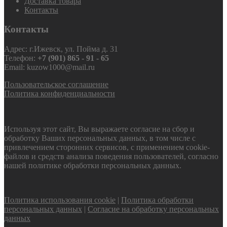
Доставка товара
Контакты
Контакты
Адрес: г.Ижевск, ул. Пойма д. 31
Телефон:
+7 (901) 865 - 91 - 65
Email: kuzow1000@mail.ru
Пользовательское соглашение
Политика конфиденциальности
Используя этот сайт, Вы выражаете согласие на сбор и
обработку Ваших персональных данных, в том числе с
привлечением сторонних сервисов, с применением cookie-
файлов и средств анализа поведения пользователей, согласно
нашей политике обработки персональных данных.
Политика использования cookie
|
Политика обработки
персональных данных
|
Согласие на обработку персональных
данных