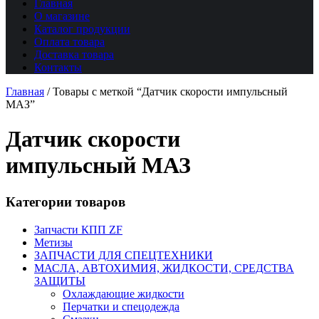
Главная
О магазине
Каталог продукции
Оплата товара
Доставка товара
Контакты
Главная
/
Товары с меткой “Датчик скорости импульсный
МАЗ”
Датчик скорости
импульсный МАЗ
Категории товаров
Запчасти КПП ZF
Метизы
ЗАПЧАСТИ ДЛЯ СПЕЦТЕХНИКИ
МАСЛА, АВТОХИМИЯ, ЖИДКОСТИ, СРЕДСТВА
ЗАЩИТЫ
Охлаждающие жидкости
Перчатки и спецодежда