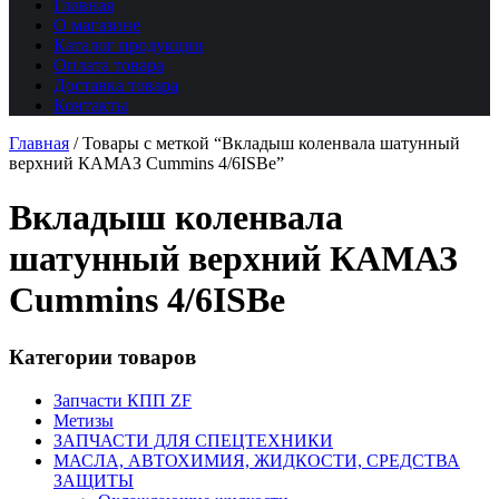
Главная
О магазине
Каталог продукции
Оплата товара
Доставка товара
Контакты
Главная
/
Товары с меткой “Вкладыш коленвала шатунный
верхний КАМАЗ Cummins 4/6ISBе”
Вкладыш коленвала
шатунный верхний КАМАЗ
Cummins 4/6ISBе
Категории товаров
Запчасти КПП ZF
Метизы
ЗАПЧАСТИ ДЛЯ СПЕЦТЕХНИКИ
МАСЛА, АВТОХИМИЯ, ЖИДКОСТИ, СРЕДСТВА
ЗАЩИТЫ