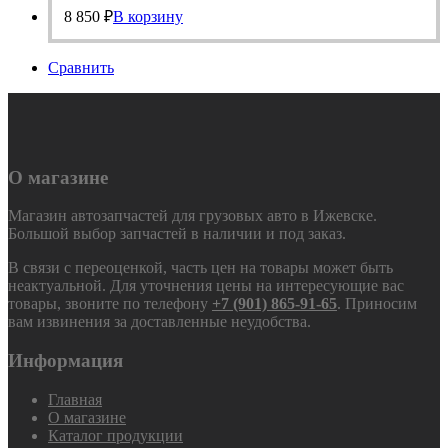
8 850
₽
В корзину
Сравнить
О магазине
Магазин автозапчастей для грузовых авто в Ижевске.
Большой выбор запчастей в наличии и под заказ.
В связи с переоценкой, часть цен на товары может быть
неактуальной. Для уточнения цены на интересующие вас
товары, звоните по телефону
+7 (901) 865-91-65
. Приносим
вам извинения за доставленные неудобства.
Информация
Главная
О магазине
Каталог продукции