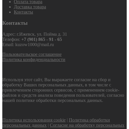
Оплата товара
Доставка товара
Контакты
Контакты
Адрес: г.Ижевск, ул. Пойма д. 31
Телефон:
+7 (901) 865 - 91 - 65
Email: kuzow1000@mail.ru
Пользовательское соглашение
Политика конфиденциальности
Используя этот сайт, Вы выражаете согласие на сбор и
обработку Ваших персональных данных, в том числе с
привлечением сторонних сервисов, с применением cookie-
файлов и средств анализа поведения пользователей, согласно
нашей политике обработки персональных данных.
Политика использования cookie
|
Политика обработки
персональных данных
|
Согласие на обработку персональных