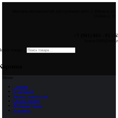
Магазин автозапчастей для грузовых авто | г. Ижевск, ул.
Пойма д. 31
+7 (901) 865 - 91 - 6
kuzow1000@mail.r
оиск товара ...
×
Корзина
Меню
Главная
О магазине
Каталог продукции
Оплата товара
Доставка товара
Контакты