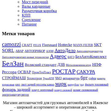
Мост передний
Валы карданные
Раздаточная коробка
КПП
Сцепление
Питание
Метки товаров
camozzi
SKT
Hottecke
CRAFT
Fleetguard
MANN FILTER
FELIX
АвтоДело
SORL
АВАР
АВТОПРИБОР
АЗПИ
Автоэлектроарматура
Адверс
БелАвтоКомплект
Автоэлектроконтакт-новые технологии
БАТЭ
БелЗан
НПФ
ДЗВ
Волжский стандарт
Металлокомпенсатор
РОСТАР
САКУРА
Рессора
ОСВАР
ПромТехПласт
брт
СТРОЙМАШ
Технотрон
ЧМЗ
автоарматура
гофра
УралАТИ
камера
марк
кмз
лист задней рессоры камаз
фильтр топливный
тормозная
патрубок
укд
фонарь задний
хомут ленточный
шланг силиконовый
хомут силовой
энергоаккумулятор
Магазин автозапчастей для грузовых автомобилей в Ижевске
– широкий ассортимент и оперативная доставка.