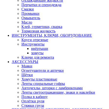
Охлаждающие жидкости
Перчатки и спецодежда
Смазки
Промывки
Омыватель
Масло
Клей, герметики, сварка
Тормозная жидкость
ИНСТРУМЕНТЫ, КЛЮЧИ, ОБОРУДОВАНИЕ
Круги отрезные
Инструменты
ввёртыши
хомуты
Ключи для ремонта
АКСЕССУАРЫ
Маяки
Огнетушители и аптечки
Щётки
Хомуты пластиковые
Ленты спиральные гофры
Авточехлы, шторки с ламбрикенами
Ленты светоотражающие, знаки и наклейки
Полка в кабину
Оплётки руля
Cтяжки груза