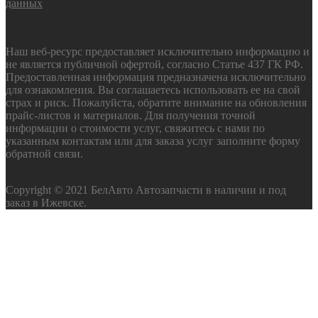
данных
Наш веб-ресурс предоставляет исключительно информацию и
не является публичной офертой, согласно Статье 437 ГК РФ.
Предоставленная информация предназначена исключительно
для ознакомления. Вы соглашаетесь использовать ее на свой
страх и риск. Пожалуйста, обратите внимание на обновления
прайс-листов и материалов. Для получения точной
информации о стоимости услуг, свяжитесь с нами по
указанным контактам или для заказа услуг заполните форму
обратной связи.
Copyright © 2021 БелАвто Автозапчасти в наличии и под
заказ в Ижевске.