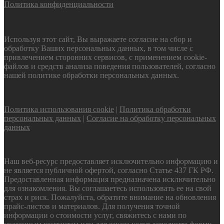
Политика конфиденциальности
Используя этот сайт, Вы выражаете согласие на сбор и
обработку Ваших персональных данных, в том числе с
привлечением сторонних сервисов, с применением cookie-
файлов и средств анализа поведения пользователей, согласно
нашей политике обработки персональных данных.
Политика использования cookie
|
Политика обработки
персональных данных
|
Согласие на обработку персональных
данных
Наш веб-ресурс предоставляет исключительно информацию и
не является публичной офертой, согласно Статье 437 ГК РФ.
Предоставленная информация предназначена исключительно
для ознакомления. Вы соглашаетесь использовать ее на свой
страх и риск. Пожалуйста, обратите внимание на обновления
прайс-листов и материалов. Для получения точной
информации о стоимости услуг, свяжитесь с нами по