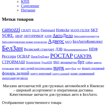
КПП
Сцепление
Питание
Метки товаров
camozzi
SKT
Hottecke
CRAFT
Fleetguard
MANN FILTER
FELIX
АвтоДело
SORL
АВАР
АВТОПРИБОР
АЗПИ
Автоэлектроарматура
Адверс
БелАвтоКомплект
Автоэлектроконтакт-новые технологии
БАТЭ
БелЗан
НПФ
ДЗВ
Волжский стандарт
Металлокомпенсатор
РОСТАР
САКУРА
Рессора
ОСВАР
ПромТехПласт
брт
СТРОЙМАШ
Технотрон
ЧМЗ
автоарматура
гофра
УралАТИ
камера
марк
кмз
лист задней рессоры камаз
фильтр топливный
тормозная
патрубок
укд
фонарь задний
хомут ленточный
шланг силиконовый
хомут силовой
энергоаккумулятор
Магазин автозапчастей для грузовых автомобилей в Ижевске
– широкий ассортимент и оперативная доставка.
Качественные запчасти для грузовых авто в БелАвто.
Отображение единственного товара