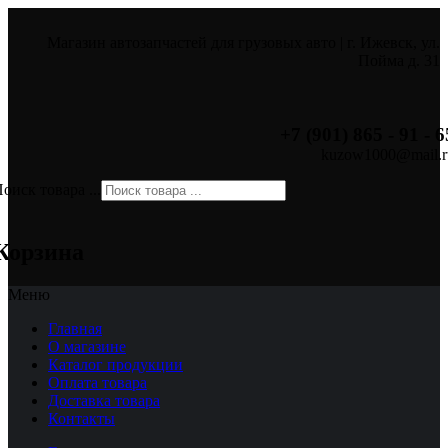
Магазин автозапчастей для грузовых авто | г. Ижевск, ул.
Пойма д. 31
+7 (901) 865 - 91 - 6
kuzow1000@mail.r
оиск товара ...
×
Корзина
Меню
Главная
О магазине
Каталог продукции
Оплата товара
Доставка товара
Контакты