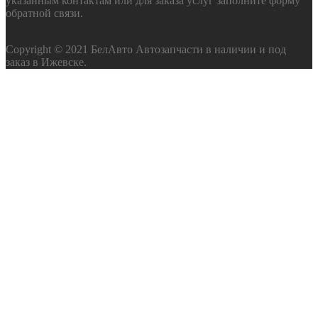
указанным контактам или для заказа услуг заполните форму
обратной связи.
Copyright © 2021 БелАвто Автозапчасти в наличии и под
заказ в Ижевске.